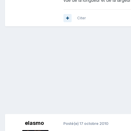
vue de la longueur et de la large
Citer
elasmo
Posté(e)
17 octobre 2010