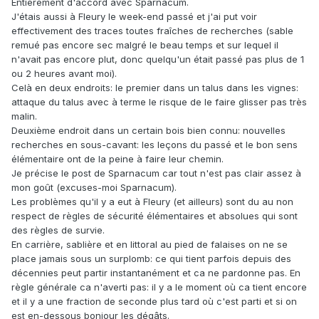
Entièrement d'accord avec Sparnacum.
J'étais aussi à Fleury le week-end passé et j'ai put voir
effectivement des traces toutes fraîches de recherches (sable
remué pas encore sec malgré le beau temps et sur lequel il
n'avait pas encore plut, donc quelqu'un était passé pas plus de 1
ou 2 heures avant moi).
Celà en deux endroits: le premier dans un talus dans les vignes:
attaque du talus avec à terme le risque de le faire glisser pas très
malin.
Deuxième endroit dans un certain bois bien connu: nouvelles
recherches en sous-cavant: les leçons du passé et le bon sens
élémentaire ont de la peine à faire leur chemin.
Je précise le post de Sparnacum car tout n'est pas clair assez à
mon goût (excuses-moi Sparnacum).
Les problèmes qu'il y a eut à Fleury (et ailleurs) sont du au non
respect de règles de sécurité élémentaires et absolues qui sont
des règles de survie.
En carrière, sablière et en littoral au pied de falaises on ne se
place jamais sous un surplomb: ce qui tient parfois depuis des
décennies peut partir instantanément et ca ne pardonne pas. En
règle générale ca n'averti pas: il y a le moment où ca tient encore
et il y a une fraction de seconde plus tard où c'est parti et si on
est en-dessous bonjour les dégâts.