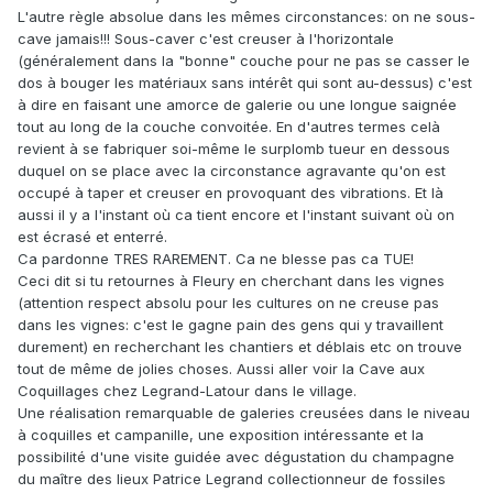
L'autre règle absolue dans les mêmes circonstances: on ne sous-
cave jamais!!! Sous-caver c'est creuser à l'horizontale
(généralement dans la "bonne" couche pour ne pas se casser le
dos à bouger les matériaux sans intérêt qui sont au-dessus) c'est
à dire en faisant une amorce de galerie ou une longue saignée
tout au long de la couche convoitée. En d'autres termes celà
revient à se fabriquer soi-même le surplomb tueur en dessous
duquel on se place avec la circonstance agravante qu'on est
occupé à taper et creuser en provoquant des vibrations. Et là
aussi il y a l'instant où ca tient encore et l'instant suivant où on
est écrasé et enterré.
Ca pardonne TRES RAREMENT. Ca ne blesse pas ca TUE!
Ceci dit si tu retournes à Fleury en cherchant dans les vignes
(attention respect absolu pour les cultures on ne creuse pas
dans les vignes: c'est le gagne pain des gens qui y travaillent
durement) en recherchant les chantiers et déblais etc on trouve
tout de même de jolies choses. Aussi aller voir la Cave aux
Coquillages chez Legrand-Latour dans le village.
Une réalisation remarquable de galeries creusées dans le niveau
à coquilles et campanille, une exposition intéressante et la
possibilité d'une visite guidée avec dégustation du champagne
du maître des lieux Patrice Legrand collectionneur de fossiles