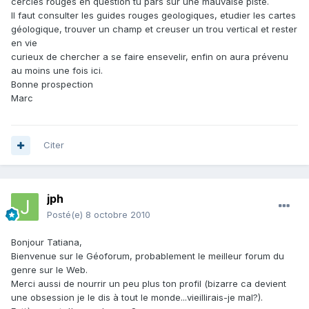
cercles rouges en question tu pars sur une mauvaise piste.
Il faut consulter les guides rouges geologiques, etudier les cartes
géologique, trouver un champ et creuser un trou vertical et rester
en vie
curieux de chercher a se faire ensevelir, enfin on aura prévenu
au moins une fois ici.
Bonne prospection
Marc
Citer
jph
Posté(e)
8 octobre 2010
Bonjour Tatiana,
Bienvenue sur le Géoforum, probablement le meilleur forum du
genre sur le Web.
Merci aussi de nourrir un peu plus ton profil (bizarre ca devient
une obsession je le dis à tout le monde...vieillirais-je mal?).