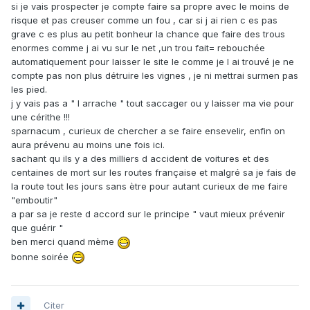
si je vais prospecter je compte faire sa propre avec le moins de
risque et pas creuser comme un fou , car si j ai rien c es pas
grave c es plus au petit bonheur la chance que faire des trous
enormes comme j ai vu sur le net ,un trou fait= rebouchée
automatiquement pour laisser le site le comme je l ai trouvé je ne
compte pas non plus détruire les vignes , je ni mettrai surmen pas
les pied.
j y vais pas a " l arrache " tout saccager ou y laisser ma vie pour
une cérithe !!!
sparnacum , curieux de chercher a se faire ensevelir, enfin on
aura prévenu au moins une fois ici.
sachant qu ils y a des milliers d accident de voitures et des
centaines de mort sur les routes française et malgré sa je fais de
la route tout les jours sans ètre pour autant curieux de me faire
"emboutir"
a par sa je reste d accord sur le principe " vaut mieux prévenir
que guérir "
ben merci quand mème
bonne soirée
Citer