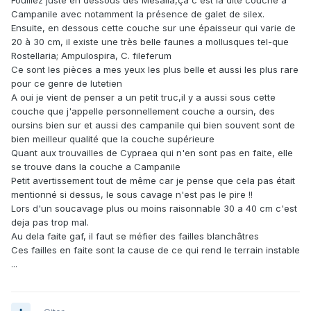
Fouillez juste en dessous des Mesalia,ça c'est la dite couche a
Campanile avec notamment la présence de galet de silex.
Ensuite, en dessous cette couche sur une épaisseur qui varie de
20 à 30 cm, il existe une très belle faunes a mollusques tel-que
Rostellaria; Ampulospira, C. fileferum
Ce sont les pièces a mes yeux les plus belle et aussi les plus rare
pour ce genre de lutetien
A oui je vient de penser a un petit truc,il y a aussi sous cette
couche que j'appelle personnellement couche a oursin, des
oursins bien sur et aussi des campanile qui bien souvent sont de
bien meilleur qualité que la couche supérieure
Quant aux trouvailles de Cypraea qui n'en sont pas en faite, elle
se trouve dans la couche a Campanile
Petit avertissement tout de même car je pense que cela pas était
mentionné si dessus, le sous cavage n'est pas le pire !!
Lors d'un soucavage plus ou moins raisonnable 30 a 40 cm c'est
deja pas trop mal.
Au dela faite gaf, il faut se méfier des failles blanchâtres
Ces failles en faite sont la cause de ce qui rend le terrain instable
...