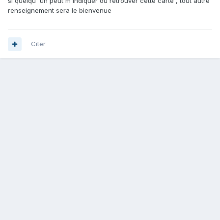
si quelqu 'un peut m indiquer ou retrouver cette carte , tout autre
renseignement sera le bienvenue
Citer