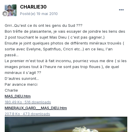
CHARLIE30
Posté(e)
19 mai 2010
Grrr...Qu'est ce ils ont les gens du Sud ???
Bon trêfle de plaisanterie, je vais essayer de joindre les liens des
2 post touchant le sujet Mas Dieu ( c'est pas gagner..)
Ensuite je joint quelques photos de différents minéraux trouvés (
sortie avec Evelyne, Spathfluo, Cricri etc...) en ce lieu, l'an
passé...
Le premier m'est tout à fait inconnu, pourriez vous me dire ( si les
images prises tout à l'heure ne sont pas trop floues ), de quel
minéraux il s'agit ??
D'autres suivront...
Par avance merci
Charlie
MAS_DIEU.htm
180.49 Ko
·
516 downloads
MINERAUX_GARD___MAS_DIEU.htm
207.8 Ko
·
473 downloads