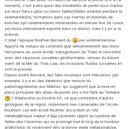
moment), c'est à dire aussi des instabilités de pente sous-marine
sur leurs flancs (plus ou moins faillés)(failles vivantes pendant la
sédimentation), formations dans ces marnes et dolomies de
brèches syn-sédimentaires minéralisées en blende fine (le cuivre
est moins intensément exprimé dans ce district, mais il y en a; la
preuve).
C'était l'époque Routhier-Bernard du
per-sédimentarisme.
Apports de métaux du continent (par démantelement des filons
hercyniens du socle érodé, transgression du Trias) et rencontre
avec des saumures sursalées géothermales, venues du bassin
marin de la Mer du Trias-Lias, les inclusions fluides sursalées en
sont la preuve).
Depuis André Bernard, des faits nouveaux sont intervenus: par
exemple, il y a eu des datations (par mesure du
paléomagnétisme) aux Malines, qui suggèrent que la mise en
place principale des amas de plomb zinc s'est faite au Tertiaire
!! (Paléocène ou Eocène inf., ce que contestent d'autres
gitologues de la région, notamment mes camarades de l'école-
Routhier). Les anti-école Routhier accordent un rôle
métallogénique majeur d'âge pyrénéen (alpin) au système de
failles des Cévennes qui se prolonge tout le long de la bordure
ardéchoise. Ils reviennent vers la bonne vieille métasomatose,