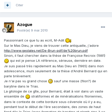
Citer
Azogue
Posté(e)
9 mai 2010
Passionnant ce que tu as ecrit, M-Adit
Sur le Mas Dieu, je viens de trouver cette antiquaille, j'adore
http://www.geolales.net/De-Brun-pdf/de%20brun.pdf
Sinon, il faut chercher dans la thèse de Françoise Recroix (1981)
qui est je pense LA référence, sérieuse, dernière en date.
Je suis passé très rapidement au Mas Dieu en (1965) dans mon
adolescence, muni seulement de la thèse d'André Bernard qui en
parle brièvement.
Je n'ai pas vu grand chose
sauf une masse (filon?) de
barytine dans le Trias.
La gitologie de ce gîte, pour Bernard, était à voir dans un vaste
ensemble de
stratiformes et de minéralisations filoniennes,
dans le contexte de cette bordure sous-cévenole où il y a eu,
pendant tout le début de l'ère secondaire, des zones de haut
fond dès le Trias (avec formation de barytine et plomb zinc à ce