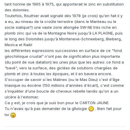
tant honnie de 1965 à 1975, qui apporterait le zinc en substitution
des dolomies.
Toutefois, Routhier avait signalé dès 1978 (je crois) qu'en fait il y
a eu, au niveau de la croûte terrestre (dans le Manteau ou le
socle sialique?) une vaste zone allongée SW-NE très riche en
plomb zinc qui va de la Montagne Noire jusqu'à LA PLAGNE, puis
le long des Dolomites jusqu'à Monteneve-Schneeberg, Bleiberg,
Mezica et Raibl
les différentes expressions successives en surface de ce "fond
géochimique crustal" n'ont pas de signification plus importante
(du point de vue datation) les unes plus que les autres: ce fond a
"bavé", vers la surface, des giclées de solutions chargées de
plomb et zinc à toutes les époques, et il en bavera encore.
S'occuper de savoir si les Malines (ou le Mas Dieu) c'est d'âge
triasique ou éocène (150 millions d'années d'écart), c'est comme
s'inquiéter d'une boucle de cheveux rebelle tandis qu'on a un
ulcère à l'estomac
Ca y est, je crois que je suis bon pour le CARTON JAUNE
Tu n'avais qu'à pas demander de la gîtologie
. Bien fait pour
toi