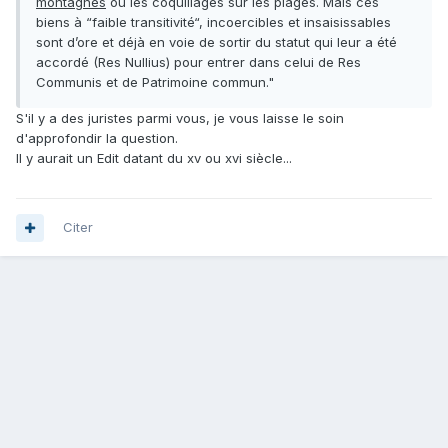
montagnes
ou les coquillages sur les plages. Mais ces
biens à “faible transitivité“, incoercibles et insaisissables
sont d’ore et déjà en voie de sortir du statut qui leur a été
accordé (Res Nullius) pour entrer dans celui de Res
Communis et de Patrimoine commun."
S'il y a des juristes parmi vous, je vous laisse le soin
d'approfondir la question.
Il y aurait un Edit datant du xv ou xvi siècle...
Citer