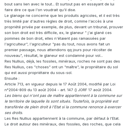
bout sans lien avec le tout... Et surtout pas en essayant de lui
faire dire ce que l'on voudrait qu'il dise.
Le glanage ne concerne que les produits agricoles, et il est très
très limité par d'autres règles de droit, comme l'accès à une
propriété privée par exemple, de plus, devant un tribunal, prouver
son bon droit est très difficile, ex, le glaneur " j'ai glané ces
pommes de bon droit, elles n'étaient pas ramassées par
l'agriculteur", l'agriculteur "pas du tout, nous avons fait un
premier passage, nous attendions qq jours pour récolter de
nouveau", résultat, le glaneur est condamné pour vol...
Res Nullius, déjà, les fossiles, minéraux, roches ne sont pas des
Res Nullius, ces "choses" ont un "maître", le propriétaire du sol
qui est aussi propriétaire du sous-sol.
Ensuite :
Article 713, en vigueur depuis le 17 Août 2004, modifié par Loi
n°2004-809 du 13 août 2004 - art. 147 () JORF 17 août 2004.
Les biens qui n'ont pas de maître appartiennent à la commune sur
le territoire de laquelle ils sont situés. Toutefois, la propriété est
transférée de plein droit à l'Etat si la commune renonce à exercer
ses droits
.
Les Res Nullius appartiennent à la commune, par défaut à l'Etat.
Le droit autour des minéraux, des fossiles, des roches, que cela