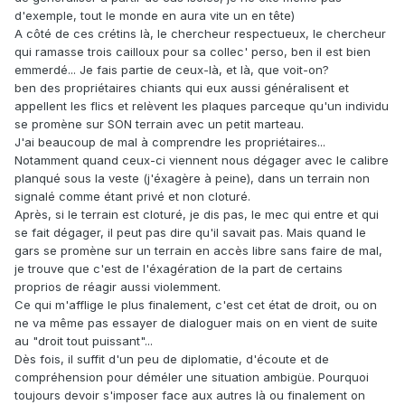
d'exemple, tout le monde en aura vite un en tête)
A côté de ces crétins là, le chercheur respectueux, le chercheur
qui ramasse trois cailloux pour sa collec' perso, ben il est bien
emmerdé... Je fais partie de ceux-là, et là, que voit-on?
ben des propriétaires chiants qui eux aussi généralisent et
appellent les flics et relèvent les plaques parceque qu'un individu
se promène sur SON terrain avec un petit marteau.
J'ai beaucoup de mal à comprendre les propriétaires...
Notamment quand ceux-ci viennent nous dégager avec le calibre
planqué sous la veste (j'éxagère à peine), dans un terrain non
signalé comme étant privé et non cloturé.
Après, si le terrain est cloturé, je dis pas, le mec qui entre et qui
se fait dégager, il peut pas dire qu'il savait pas. Mais quand le
gars se promène sur un terrain en accès libre sans faire de mal,
je trouve que c'est de l'éxagération de la part de certains
proprios de réagir aussi violemment.
Ce qui m'afflige le plus finalement, c'est cet état de droit, ou on
ne va même pas essayer de dialoguer mais on en vient de suite
au "droit tout puissant"...
Dès fois, il suffit d'un peu de diplomatie, d'écoute et de
compréhension pour déméler une situation ambigüe. Pourquoi
toujours devoir s'imposer face aux autres là ou finalement on