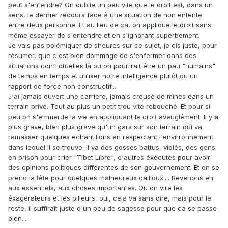
peut s'entendre? On oublie un peu vite que le droit est, dans un
sens, le dernier recours face à une situation de non entente
entre deux personne. Et au lieu de ca, on applique le droit sans
même essayer de s'entendre et en s'ignorant superbement.
Je vais pas polémiquer de sheures sur ce sujet, je dis juste, pour
résumer, que c'est bien dommage de s'enfermer dans des
situations conflictuelles là ou on pourrrait être un peu "humains"
de temps en temps et utiliser notre intelligence plutôt qu'un
rapport de force non constructif...
J'ai jamais ouvert une carrière, jamais creusé de mines dans un
terrain privé. Tout au plus un petit trou vite rebouché. Et pour si
peu on s'emmerde la vie en appliquant le droit aveuglément. Il y a
plus grave, bien plus grave qu'un gars sur son terrain qui va
ramasser quelques échantillons en respectant l'envirronnement
dans lequel il se trouve. Il ya des gosses battus, violés, des gens
en prison pour crier "Tibet Libre", d'autres éxécutés pour avoir
des opinions politiques différentes de son gouvernement. Et on se
prend la tête pour quelques malheureux cailloux.... Revenons en
aux essentiels, aux choses importantes. Qu'on vire les
éxagérateurs et les pilleurs, oui, cela va sans dire, mais pour le
reste, il suffirait juste d'un peu de sagesse pour que ca se passe
bien...