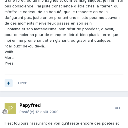
d'une forêt, ou de montagnes et collines magnifiques, je n'en n'ai
pas conscience, j'ai juste conscience d'être chez la "terre", qui
m'offre le cadeau de sa beauté, que je respecte en ne la
défigurant pas, juste en en prenant une miette pour me souvenir
de ces moments merveilleux passés en son sein.
L'homme et son matérialisme, son désir de posséder, d'avoir,
pour combler sa peur de manquer détruit bien plus la terre que
moi en me promenant et en glanant, ou grapillant quelques
"cailloux" de-ci, de-là...
Voilà
Merci
Yves
Citer
Papyfred
Posté(e)
12 août 2009
Il est toujours rassurant de voir qu'il reste encore des poètes et