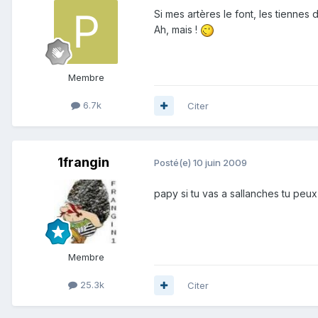
Si mes artères le font, les tiennes d
Ah, mais !
Membre
6.7k
Citer
1frangin
Posté(e)
10 juin 2009
papy si tu vas a sallanches tu peux venir à blai
Membre
25.3k
Citer