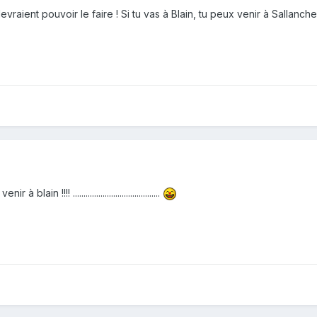
evraient pouvoir le faire ! Si tu vas à Blain, tu peux venir à Sallanche
n !!!! .........................................