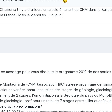
 blain !!!! .........................................
Chamonix ! Il y a d'ailleurs un article émanant du CNM dans le Bulle
 la France ! Mais je viendrais… un jour !
s ce message pour vous dire que le programme 2010 de nos sorties d
ture Montagnarde (CNM)(association 1901 agréée organisme de form
ématiques variées parmi lesquelles des stages de géologie, glaciolog
ment de 2 stages, l'un d'initiation à la Géologie du pays du Mont-B
 glaciologie...bref pour un total de 7 stages entre juillet et août. J
.org/fr/...-et-formations/
 50 58 32 13 ou contact@centrenaturemontagnarde.org si vous avez