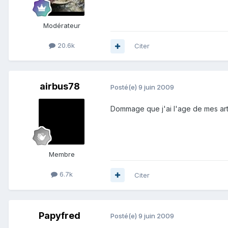
Modérateur
20.6k
Citer
airbus78
Posté(e)
9 juin 2009
Dommage que j'ai l'age de mes artère
Membre
6.7k
Citer
Papyfred
Posté(e)
9 juin 2009