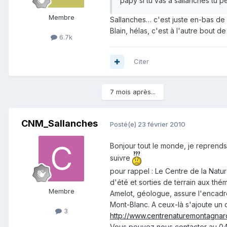
papy si tu vas a sallanches tu peux venir à
Membre
Sallanches… c'est juste en-bas de 
Blain, hélas, c'est à l'autre bout de
6.7k
Citer
7 mois après...
CNM_Sallanches
Posté(e)
23 février 2010
Bonjour tout le monde, je reprend
suivre
pour rappel : Le Centre de la Na
d'été et sorties de terrain aux th
Membre
Amelot, géologue, assure l'encadre
Mont-Blanc. A ceux-là s'ajoute un de
3
http://www.centrenaturemontagnarde
Vous pouvez nous contacter au 04