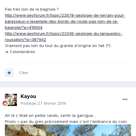
Pas très loin de la bagnole ?
http://www.geoforum.fr/topic/22678-geologie-de-terrain-pour-
paresseux-ii-lexemple-des-bords-de-route-pas-loin-de-la-
bagnole/?p=419004
http://www.geoforum.fr/topic/23336-geologie-du-languedoc-
roussillon/?p=387942
Vraiment pas loin du tout du granite d'origine en fait (?).
=> Colombrières
Citer
Kayou
Posté(e)
27 février 2014
Ah là c'était en petite rando, sentir la garrigue...
Photo = pas du grès précisément mais c'est l'ambiance du coin.