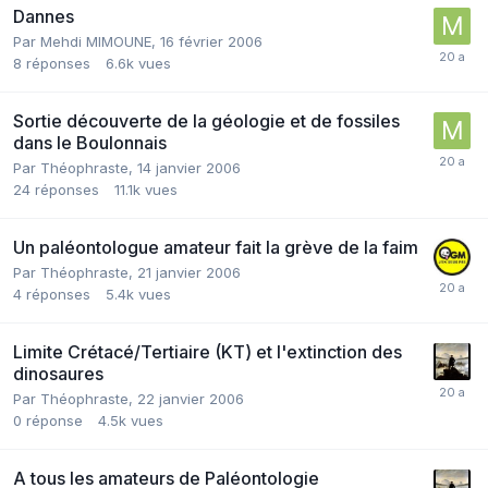
Dannes
Par
Mehdi MIMOUNE
,
16 février 2006
8
réponses
6.6k
vues
Sortie découverte de la géologie et de fossiles
dans le Boulonnais
Par
Théophraste
,
14 janvier 2006
24
réponses
11.1k
vues
Un paléontologue amateur fait la grève de la faim
Par
Théophraste
,
21 janvier 2006
4
réponses
5.4k
vues
Limite Crétacé/Tertiaire (KT) et l'extinction des
dinosaures
Par
Théophraste
,
22 janvier 2006
0
réponse
4.5k
vues
A tous les amateurs de Paléontologie