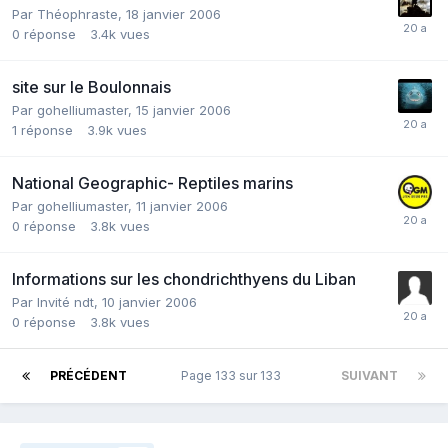
Par
Théophraste
,
18 janvier 2006
0
réponse
3.4k
vues
site sur le Boulonnais
Par
gohelliumaster
,
15 janvier 2006
1
réponse
3.9k
vues
National Geographic- Reptiles marins
Par
gohelliumaster
,
11 janvier 2006
0
réponse
3.8k
vues
Informations sur les chondrichthyens du Liban
Par Invité ndt,
10 janvier 2006
0
réponse
3.8k
vues
PRÉCÉDENT
Page 133 sur 133
SUIVANT