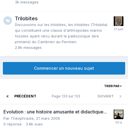
3k
messages
Trilobites
Discussions sur les trilobites, les trilobites (Trilobita)
qui constituent une classe d'arthropodes marins
fossiles ayant vécu durant le paléozoïque (ère
primaire) du Cambrien au Permien.
2.8k
messages
Commencer un nouveau sujet
TRIER PAR
PRÉCÉDENT
Page 133 sur 133
SUIVANT
Evolution : une histoire amusante et didactique...
Par
Théophraste
,
21 mars 2006
0
réponse
3.8k
vues