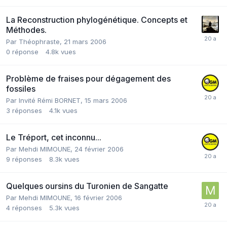
La Reconstruction phylogénétique. Concepts et
Méthodes.
Par
Théophraste
,
21 mars 2006
0
réponse
4.8k
vues
Problème de fraises pour dégagement des
fossiles
Par Invité Rémi BORNET,
15 mars 2006
3
réponses
4.1k
vues
Le Tréport, cet inconnu...
Par
Mehdi MIMOUNE
,
24 février 2006
9
réponses
8.3k
vues
Quelques oursins du Turonien de Sangatte
Par
Mehdi MIMOUNE
,
16 février 2006
4
réponses
5.3k
vues