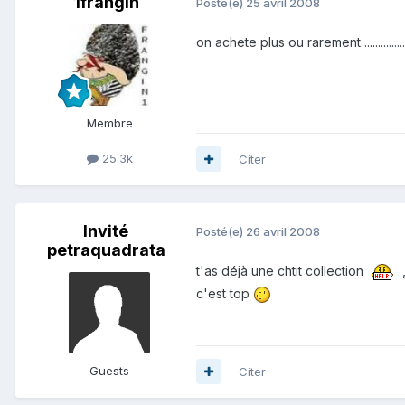
1frangin
Posté(e)
25 avril 2008
on achete plus ou rarement ..............
Membre
25.3k
Citer
Invité
Posté(e)
26 avril 2008
petraquadrata
t'as déjà une chtit collection
,
c'est top
Guests
Citer