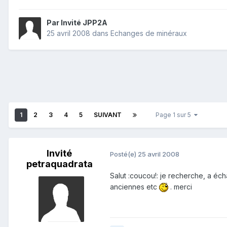
Par Invité JPP2A
25 avril 2008
dans
Echanges de minéraux
1
2
3
4
5
SUIVANT
Page 1 sur 5
Invité
Posté(e)
25 avril 2008
petraquadrata
Salut :coucou!: je recherche, a éc
anciennes etc
. merci