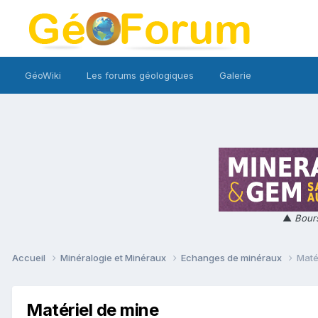
GéoWiki
Les forums géologiques
Galerie
▲
Bours
Accueil
Minéralogie et Minéraux
Echanges de minéraux
Maté
Matériel de mine