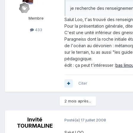
je recherche des renseignements
Membre
Salut Loo, t'as trouvé des renseign
Pour la présentation générale, dit
433
C'est une unité inférieur des gneis
Paragneiss dont la roche initiale 
de l'océan au dévonien : métamorphi
sur le terrain, tu as aussi "les guid
pédagogique.
édit : ça peut t'intéresser :
bas limo
Citer
2 mois après...
Invité
Posté(e)
17 juillet 2008
TOURMALINE
Salut LOO