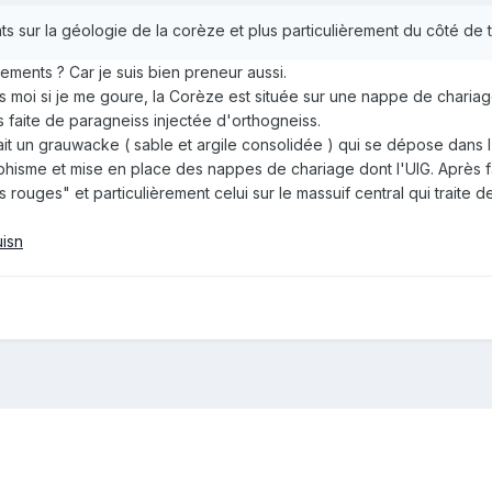
 sur la géologie de la corèze et plus particulièrement du côté de tu
ements ? Car je suis bien preneur aussi.
es moi si je me goure, la Corèze est située sur une nappe de charia
s faite de paragneiss injectée d'orthogneiss.
était un grauwacke ( sable et argile consolidée ) qui se dépose dans
sme et mise en place des nappes de chariage dont l'UIG. Après faudrai
es rouges" et particulièrement celui sur le massuif central qui traite d
uisn