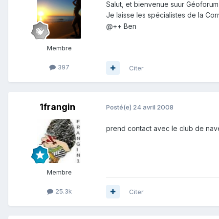
Salut, et bienvenue suur Géoforum 
Je laisse les spécialistes de la C
@++ Ben
Membre
397
Citer
1frangin
Posté(e)
24 avril 2008
prend contact avec le club de naves 19 e
Membre
25.3k
Citer