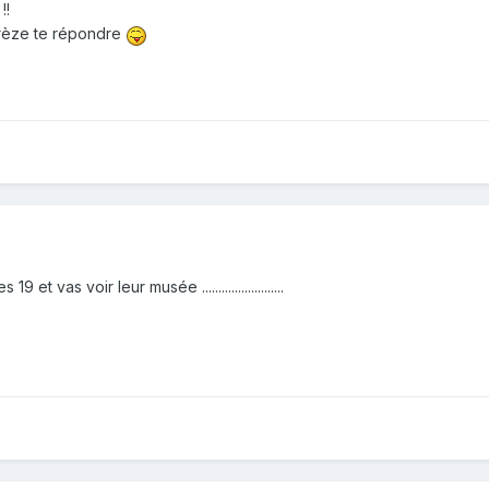
!!
orrèze te répondre
t vas voir leur musée .........................