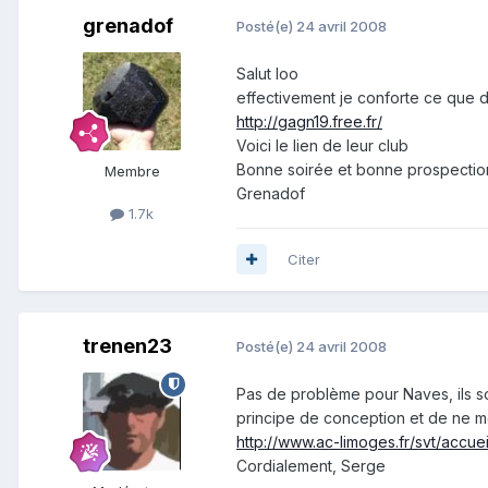
grenadof
Posté(e)
24 avril 2008
Salut loo
effectivement je conforte ce que d
http://gagn19.free.fr/
Voici le lien de leur club
Bonne soirée et bonne prospection 
Membre
Grenadof
1.7k
Citer
trenen23
Posté(e)
24 avril 2008
Pas de problème pour Naves, ils so
principe de conception et de ne me
http://www.ac-limoges.fr/svt/accuei
Cordialement, Serge