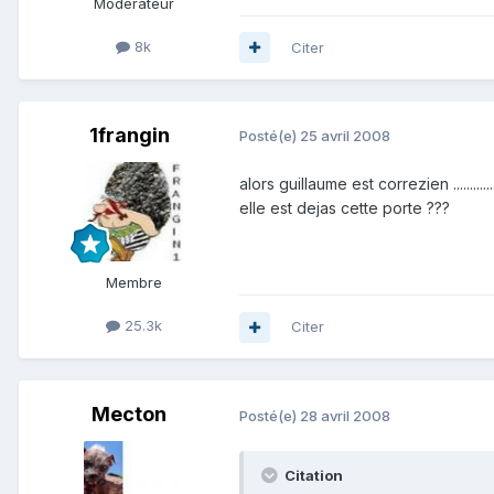
Modérateur
8k
Citer
1frangin
Posté(e)
25 avril 2008
alors guillaume est correzien ..................
elle est dejas cette porte ???
Membre
25.3k
Citer
Mecton
Posté(e)
28 avril 2008
Citation