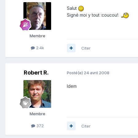
Salut
Signé moi y tout :coucou!:
Membre
2.4k
Citer
Robert R.
Posté(e)
24 avril 2008
Idem
Membre
372
Citer