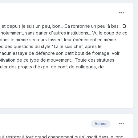
 et depuis je suis un peu, bon... Ca ronronne un peu là bas... Et
 notamment, sans parler d'autres institutions... Vu le coup de ce
ures dans le même secteurs fassent leur événement en même
c des questions du style "Là je suis chef, après le
 Chacun essaye de défendre son petit bout de fromage, voir
 motivation de ce type de mouvement... Toute ces strutures
irculer des projets d'expo, de conf, de colloques, de
Auteur
 à résister à tout grand changement qui s'inscrit dans le long