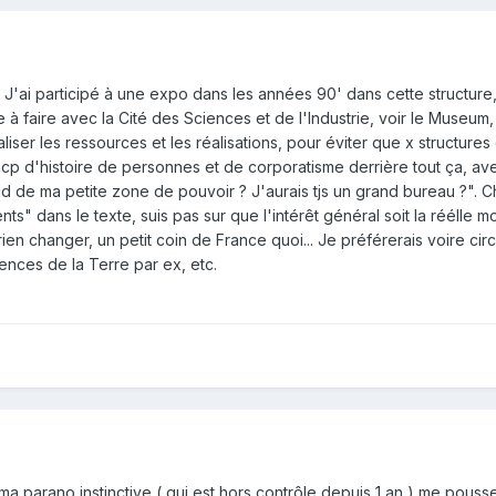
.. J'ai participé à une expo dans les années 90' dans cette structure,
 à faire avec la Cité des Sciences et de l'Industrie, voir le Museum,
aliser les ressources et les réalisations, pour éviter que x struct
cp d'histoire de personnes et de corporatisme derrière tout ça, ave
uid de ma petite zone de pouvoir ? J'aurais tjs un grand bureau ?".
nts" dans le texte, suis pas sur que l'intérêt général soit la réélle
 rien changer, un petit coin de France quoi... Je préférerais voire c
ences de la Terre par ex, etc.
a parano instinctive ( qui est hors contrôle depuis 1 an ) me pousse