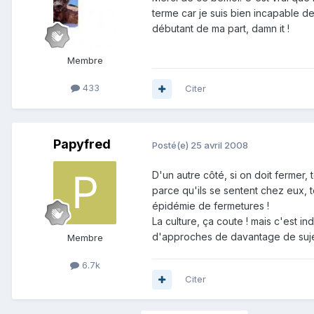
terme car je suis bien incapable de 
débutant de ma part, damn it !
Membre
433
Citer
Papyfred
Posté(e)
25 avril 2008
D'un autre côté, si on doit fermer,
parce qu'ils se sentent chez eux, to
épidémie de fermetures !
La culture, ça coute ! mais c'est i
d'approches de davantage de sujets
Membre
6.7k
Citer