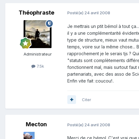
Théophraste
Posté(e)
24 avril 2008
Je mettrais un ptit bémol à tout ça.
il y a une complémentarité évidente
type de structure, mieux vaut mutu
temps, voire sur la même chose... B
rapprochement je le serais tjs ? Q
Administrateur
"statuts sont complètements différe
7.5k
fonctionnent mal, mais surtout faut
partenariats, avec des asso de Sci
Enfin vite fait :coucou!:.
Citer
Mecton
Posté(e)
24 avril 2008
Merci de ce bémol. C'est vrai que m