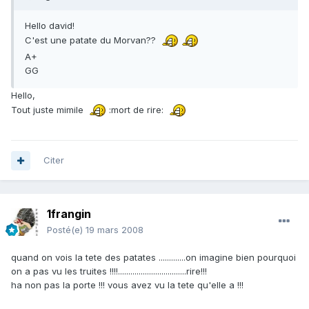
Hello david!
C'est une patate du Morvan??
A+
GG
Hello,
Tout juste mimile
:mort de rire:
Citer
1frangin
Posté(e)
19 mars 2008
quand on vois la tete des patates .............on imagine bien pourquoi
on a pas vu les truites !!!!.................................rire!!!
ha non pas la porte !!! vous avez vu la tete qu'elle a !!!