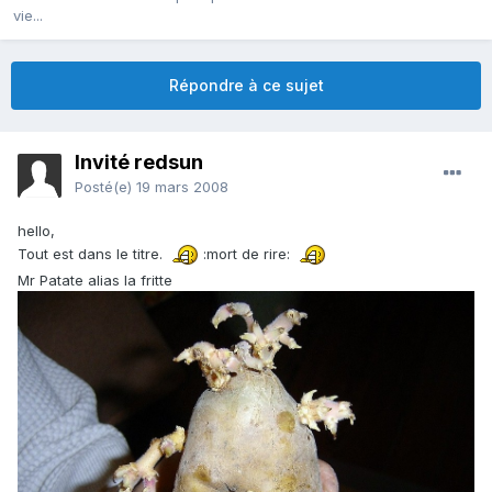
vie...
Répondre à ce sujet
Invité redsun
Posté(e)
19 mars 2008
hello,
Tout est dans le titre.
:mort de rire:
Mr Patate alias la fritte