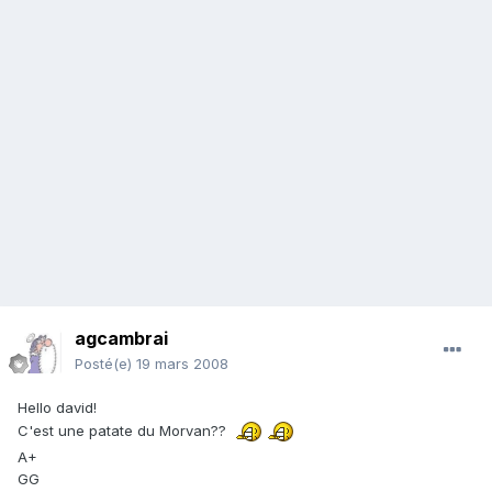
agcambrai
Posté(e)
19 mars 2008
Hello david!
C'est une patate du Morvan??
A+
GG