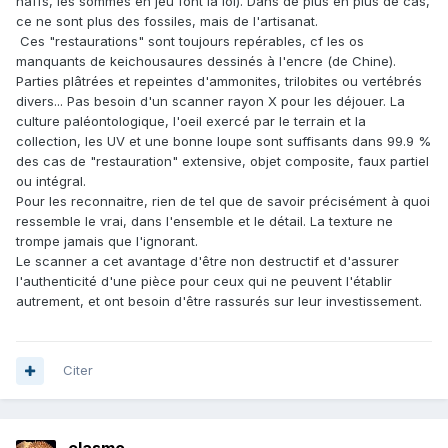
naïfs, les sommes en jeu font la loi). Dans de plus en plus de cas,
ce ne sont plus des fossiles, mais de l'artisanat.
Ces "restaurations" sont toujours repérables, cf les os
manquants de keichousaures dessinés à l'encre (de Chine).
Parties plâtrées et repeintes d'ammonites, trilobites ou vertébrés
divers... Pas besoin d'un scanner rayon X pour les déjouer. La
culture paléontologique, l'oeil exercé par le terrain et la
collection, les UV et une bonne loupe sont suffisants dans 99.9 %
des cas de "restauration" extensive, objet composite, faux partiel
ou intégral.
Pour les reconnaitre, rien de tel que de savoir précisément à quoi
ressemble le vrai, dans l'ensemble et le détail. La texture ne
trompe jamais que l'ignorant.
Le scanner a cet avantage d'être non destructif et d'assurer
l'authenticité d'une pièce pour ceux qui ne peuvent l'établir
autrement, et ont besoin d'être rassurés sur leur investissement.
Citer