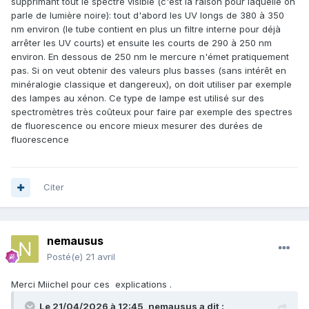
supprimant tout le spectre visible (c'est la raison pour laquelle on
bien.
parle de lumière noire): tout d'abord les UV longs de 380 à 350
nm environ (le tube contient en plus un filtre interne pour déjà
arrêter les UV courts) et ensuite les courts de 290 à 250 nm
environ. En dessous de 250 nm le mercure n'émet pratiquement
pas. Si on veut obtenir des valeurs plus basses (sans intérêt en
minéralogie classique et dangereux), on doit utiliser par exemple
des lampes au xénon. Ce type de lampe est utilisé sur des
spectromètres très coûteux pour faire par exemple des spectres
de fluorescence ou encore mieux mesurer des durées de
fluorescence
Citer
nemausus
Posté(e)
21 avril
Merci Miichel pour ces explications .
Le 21/04/2026 à 12:45,
nemausus
a dit :