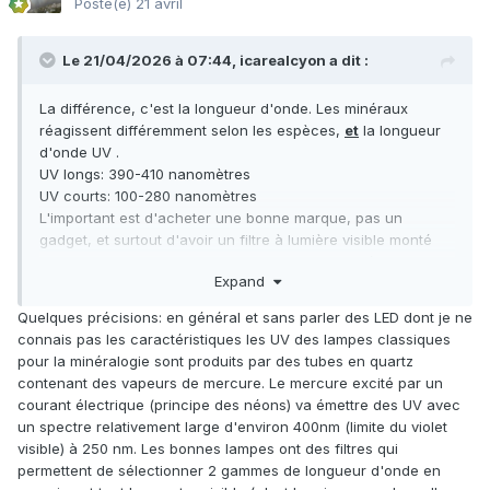
Posté(e)
21 avril
Le 21/04/2026 à 07:44,
icarealcyon
a dit :
La différence, c'est la longueur d'onde. Les minéraux
réagissent différemment selon les espèces,
et
la longueur
d'onde UV .
UV longs: 390-410 nanomètres
UV courts: 100-280 nanomètres
L'important est d'acheter une bonne marque, pas un
gadget, et surtout d'avoir un filtre à lumière visible monté
dessus. La partie du spectre hors UV est occultée, la
Expand
réaction de luminescence des minéraux est amplifiée,
beaucoup plus nette et forte que sans filtre lumière visible.
Quelques précisions: en général et sans parler des LED dont je ne
Je dirait même que c'est indispensable.
connais pas les caractéristiques les UV des lampes classiques
Perso pour les UV longs (et l. Le terrain) j'utilise une Convoy
pour la minéralogie sont produits par des tubes en quartz
qui a le format mini-torche, à pile rechargeable. Le seul
contenant des vapeurs de mercure. Le mercure excité par un
bémol, c'est le rechargeur de pile qui se branche sur
courant électrique (principe des néons) va émettre des UV avec
secteur: il faut acheter un adaptateur de branchement aux
un spectre relativement large d'environ 400nm (limite du violet
normes européennes, car il est fourni avec des fiches de
visible) à 250 nm. Les bonnes lampes ont des filtres qui
branchement secteur aux normes US. Mais je suppose
permettent de sélectionner 2 gammes de longueur d'onde en
qu'elle fonctionnerait avec des piles ordinaires tout aussi