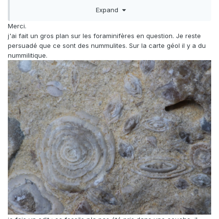
Bédoulien/Aptien (Urgonien), les formes de Foraminifères
Expand
sont très variés. Pour les spongiaires, parfois on peu avoir
des récifs de spongiaires si les conditions sont favorables.
Merci.
Un petit polissage sur un spongiaire peut être sympas pour
j'ai fait un gros plan sur les foraminifères en question. Je reste
voir les détails, mais celui-ci est chouette aussi.
persuadé que ce sont des nummulites. Sur la carte géol il y a du
nummilitique.