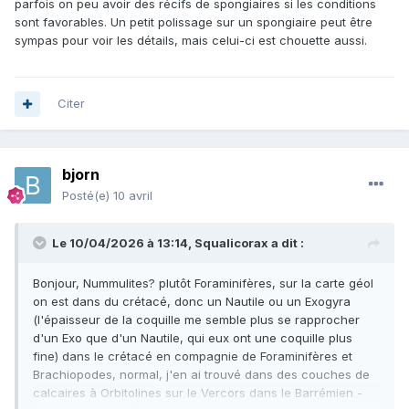
parfois on peu avoir des récifs de spongiaires si les conditions
sont favorables. Un petit polissage sur un spongiaire peut être
sympas pour voir les détails, mais celui-ci est chouette aussi.
Citer
bjorn
Posté(e)
10 avril
Le 10/04/2026 à 13:14,
Squalicorax
a dit :
Bonjour, Nummulites? plutôt Foraminifères, sur la carte géol
on est dans du crétacé, donc un Nautile ou un Exogyra
(l'épaisseur de la coquille me semble plus se rapprocher
d'un Exo que d'un Nautile, qui eux ont une coquille plus
fine) dans le crétacé en compagnie de Foraminifères et
Brachiopodes, normal, j'en ai trouvé dans des couches de
calcaires à Orbitolines sur le Vercors dans le Barrémien -