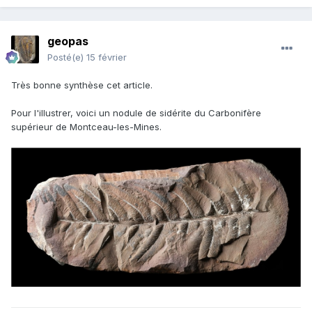
m'est impossible de déduire toutes les formations possibles,
voir le cas du célèbre gisement du Carbonifère de Mazon
Creek aux USA, constitués d'oxydes de fer.
geopas
Posté(e)
15 février
J'ai un fossile de plante très lourds (ferreux ?) provenant
d'Alsace que j'avais échangé à
dans les
@PK67 bis
Très bonne synthèse cet article.
années 90, il pourra peux être nous en dire davantage à ce
sujet ?
Pour l'illustrer, voici un nodule de sidérite du Carbonifère
supérieur de Montceau-les-Mines.