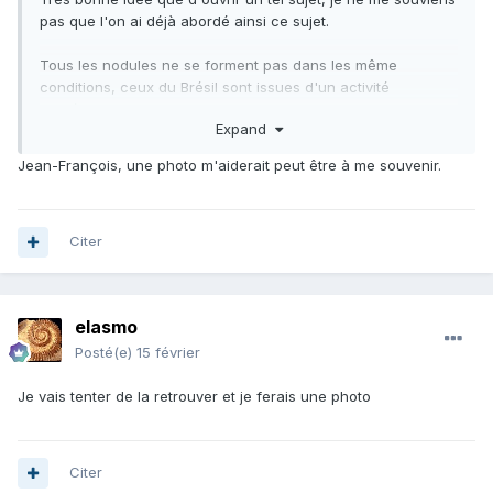
pas que l'on ai déjà abordé ainsi ce sujet.
Tous les nodules ne se forment pas dans les même
conditions, ceux du Brésil sont issues d'un activité
bactériennes entourant les parties molles et en chair des
Expand
animaux marins, cela explique entre le fait que l'on ne
trouve presque jamais les rostres de certains groupes de
Jean-François, une photo m'aiderait peut être à me souvenir.
poissons osseux de l'Araripe, qui n'étaient constitués que
de parties osseuses dépourvues de chairs.
Un article que j'avais scanné de l'ancienne revue Minéraux
Citer
et Fossiles datée de 1995, numéro 232
http://hybodus.free.fr/min_et_foss/fossiles_araripe_232_nov
elasmo
embre_1995.pdf
Posté(e)
15 février
et un article sur les Gonorynchiformes (poissons)
Je vais tenter de la retrouver et je ferais une photo
https://biogeosciences.ube.fr/documents/articles_pdf/2007_
Fara_Cybium.pdf
Citer
Pour les autres types de nodules et ils sont quantités, il