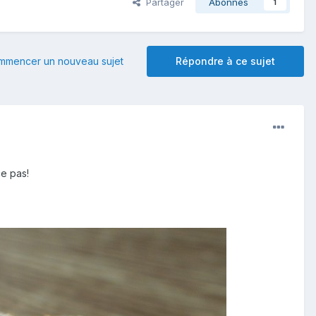
Partager
Abonnés
1
mmencer un nouveau sujet
Répondre à ce sujet
e pas!