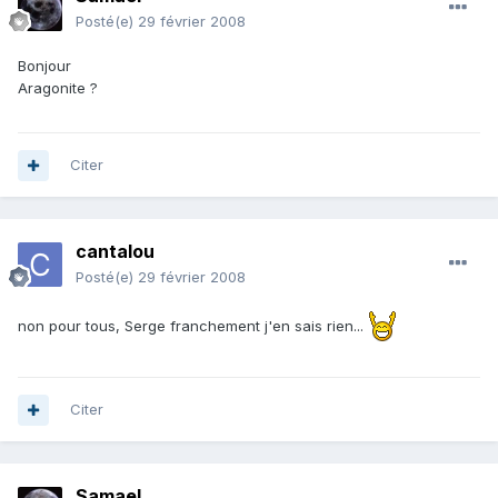
Posté(e)
29 février 2008
Bonjour
Aragonite ?
Citer
cantalou
Posté(e)
29 février 2008
non pour tous, Serge franchement j'en sais rien...
Citer
Samael