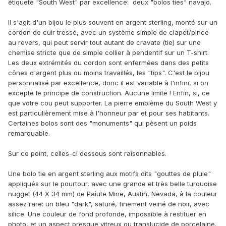
étiqueté "South West" par excellence: deux "bolos ties" navajo.
Il s'agit d'un bijou le plus souvent en argent sterling, monté sur un
cordon de cuir tressé, avec un système simple de clapet/pince
au revers, qui peut servir tout autant de cravate (tie) sur une
chemise stricte que de simple collier à pendentif sur un T-shirt.
Les deux extrémités du cordon sont enfermées dans des petits
cônes d'argent plus ou moins travaillés, les "tips". C'est le bijou
personnalisé par excellence, donc il est variable à l'infini, si on
excepte le principe de construction. Aucune limite ! Enfin, si, ce
que votre cou peut supporter. La pierre emblème du South West y
est particulièrement mise à l'honneur par et pour ses habitants.
Certaines bolos sont des "monuments" qui pèsent un poids
remarquable.
Sur ce point, celles-ci dessous sont raisonnables.
Une bolo tie en argent sterling aux motifs dits "gouttes de pluie"
appliqués sur le pourtour, avec une grande et très belle turquoise
nugget (44 X 34 mm) de Paîute Mine, Austin, Nevada, à la couleur
assez rare: un bleu "dark", saturé, finement veiné de noir, avec
silice. Une couleur de fond profonde, impossible à restituer en
photo, et un aspect presque vitreux ou translucide de porcelaine.