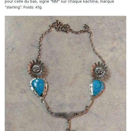
pour celle du bas, signé "NM" sur chaque kachina, marqué
"sterling". Poids: 41g.