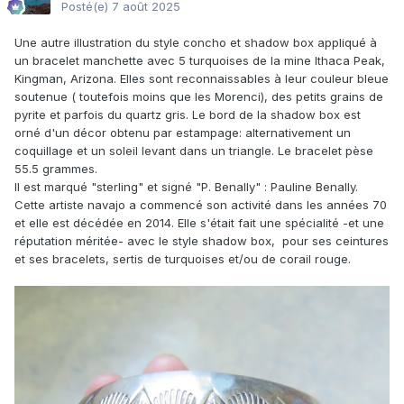
Posté(e)
7 août 2025
Une autre illustration du style concho et shadow box appliqué à
un bracelet manchette avec 5 turquoises de la mine Ithaca Peak,
Kingman, Arizona. Elles sont reconnaissables à leur couleur bleue
soutenue ( toutefois moins que les Morenci), des petits grains de
pyrite et parfois du quartz gris. Le bord de la shadow box est
orné d'un décor obtenu par estampage: alternativement un
coquillage et un soleil levant dans un triangle. Le bracelet pèse
55.5 grammes.
Il est marqué "sterling" et signé "P. Benally"
:
Pauline Benally.
Cette artiste navajo a commencé son activité dans les années 70
et elle est décédée en 2014. Elle s'était fait une spécialité -et une
réputation méritée- avec le style shadow box, pour ses ceintures
et ses bracelets, sertis de turquoises et/ou de corail rouge.