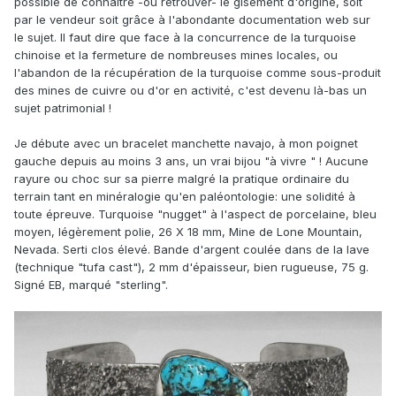
possible de connaitre -ou retrouver- le gisement d'origine, soit
par le vendeur soit grâce à l'abondante documentation web sur
le sujet. Il faut dire que face à la concurrence de la turquoise
chinoise et la fermeture de nombreuses mines locales, ou
l'abandon de la récupération de la turquoise comme sous-produit
des mines de cuivre ou d'or en activité, c'est devenu là-bas un
sujet patrimonial !
Je débute avec un bracelet manchette navajo, à mon poignet
gauche depuis au moins 3 ans, un vrai bijou "à vivre " ! Aucune
rayure ou choc sur sa pierre malgré la pratique ordinaire du
terrain tant en minéralogie qu'en paléontologie: une solidité à
toute épreuve. Turquoise "nugget" à l'aspect de porcelaine, bleu
moyen, légèrement polie, 26 X 18 mm, Mine de Lone Mountain,
Nevada. Serti clos élevé. Bande d'argent coulée dans de la lave
(technique "tufa cast"), 2 mm d'épaisseur, bien rugueuse, 75 g.
Signé EB, marqué "sterling".