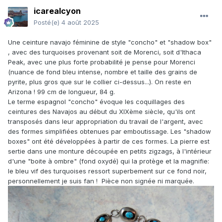
icarealcyon
Posté(e)
4 août 2025
Une ceinture navajo féminine de style "concho" et "shadow box"
, avec des turquoises provenant soit de Morenci, soit d'Ithaca
Peak, avec une plus forte probabilité je pense pour Morenci
(nuance de fond bleu intense, nombre et taille des grains de
pyrite, plus gros que sur le collier ci-dessus...). On reste en
Arizona ! 99 cm de longueur, 84 g.
Le terme espagnol "concho" évoque les coquillages des
ceintures des Navajos au début du XIXème siècle, qu'ils ont
transposés dans leur appropriation du travail de l'argent, avec
des formes simplifiées obtenues par emboutissage. Les "shadow
boxes" ont été développées à partir de ces formes. La pierre est
sertie dans une monture découpée en petits zigzags, à l'intérieur
d'une "boite à ombre" (fond oxydé) qui la protège et la magnifie:
le bleu vif des turquoises ressort superbement sur ce fond noir,
personnellement je suis fan ! Pièce non signée ni marquée.