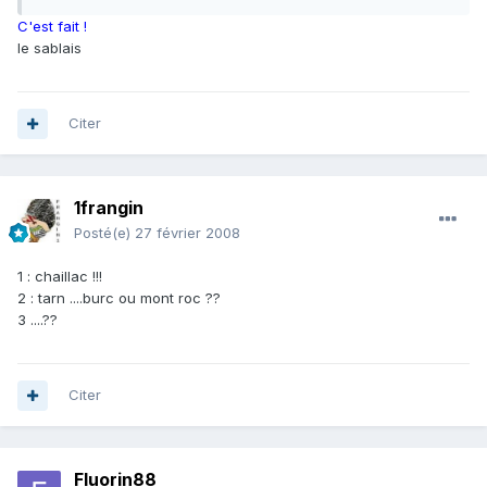
C'est fait !
le sablais
Citer
1frangin
Posté(e)
27 février 2008
1 : chaillac !!!
2 : tarn ....burc ou mont roc ??
3 ....??
Citer
Fluorin88