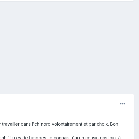
 travailler dans l'ch'nord volontairement et par choix. Bon
ent: "Tu es de Limoges, je connais, j'ai un cousin pas loin, à