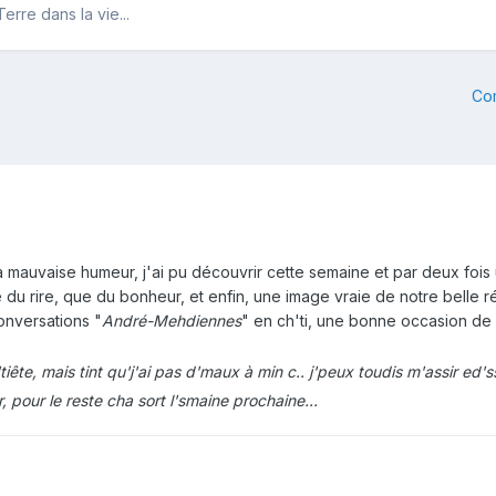
erre dans la vie...
Co
a mauvaise humeur, j'ai pu découvrir cette semaine et par deux fois 
e du rire, que du bonheur, et enfin, une image vraie de notre belle ré
onversations "
André-Mehdiennes
" en ch'ti, une bonne occasion d
'tiête, mais tint qu'j'ai pas d'maux à min c.. j'peux toudis m'assir ed'
, pour le reste cha sort l'smaine prochaine...