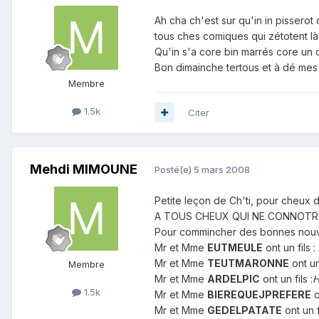
Ah cha ch'est sur qu'in in pisserot
tous ches comiques qui zétotent l
Qu'in s'a core bin marrés core un c
Bon dimainche tertous et à dé mes
Membre
1.5k
Citer
Mehdi MIMOUNE
Posté(e)
5 mars 2008
Petite leçon de Ch'ti, pour cheux d
A TOUS CHEUX QUI NE CONNOTROTEN
Pour commincher des bonnes nouvell
Mr et Mme
EUTMEULE
ont un fils :
Mr et Mme
TEUTMARONNE
ont un 
Membre
Mr et Mme
ARDELPIC
ont un fils :
H
1.5k
Mr et Mme
BIEREQUEJPREFERE
o
Mr et Mme
GEDELPATATE
ont un 