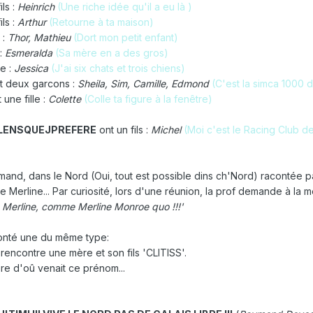
ils :
Heinrich
(Une riche idée qu'il a eu là )
ils :
Arthur
(Retourne à ta maison)
 :
Thor, Mathieu
(Dort mon petit enfant)
 :
Esmeralda
(Sa mère en a des gros)
le :
Jessica
(J'ai six chats et trois chiens)
 et deux garcons :
Sheila, Sim, Camille, Edmond
(C'est la simca 1000 
 une fille :
Colette
(Colle ta figure à la fenêtre)
LENSQUEJPREFERE
ont un fils :
Michel
(Moi c'est le Racing Club d
Amand, dans le Nord (Oui, tout est possible dins ch'Nord) racontée p
Merline... Par curiosité, lors d'une réunion, la prof demande à la mèr
, Merline, comme Merline Monroe quo !!!'
onté une du même type:
l rencontre une mère et son fils 'CLITISS'.
ère d'oû venait ce prénom...