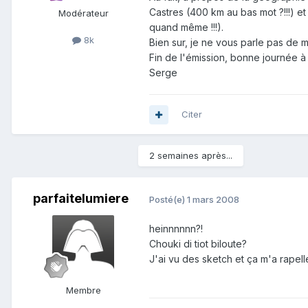
Castres (400 km au bas mot ?!!!) e
Modérateur
quand même !!!).
8k
Bien sur, je ne vous parle pas de m
Fin de l'émission, bonne journée à
Serge
Citer
2 semaines après...
parfaitelumiere
Posté(e)
1 mars 2008
heinnnnnn?!
Chouki di tiot biloute?
J'ai vu des sketch et ça m'a rapel
Membre