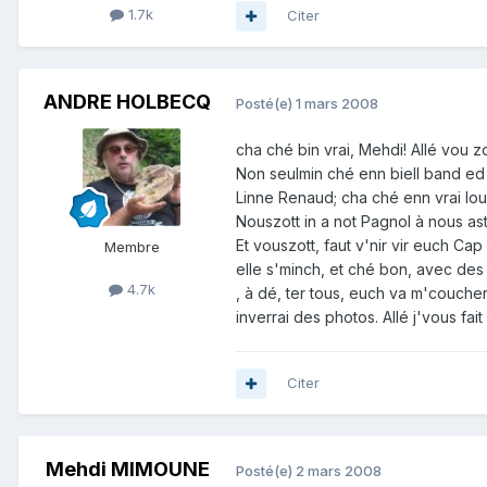
1.7k
Citer
ANDRE HOLBECQ
Posté(e)
1 mars 2008
cha ché bin vrai, Mehdi! Allé vou zot
Non seulmin ché enn biell band ed b
Linne Renaud; cha ché enn vrai loul
Nouszott in a not Pagnol à nous aste
Et vouszott, faut v'nir vir euch C
Membre
elle s'minch, et ché bon, avec des 
4.7k
, à dé, ter tous, euch va m'coucher 
inverrai des photos. Allé j'vous fait
Citer
Mehdi MIMOUNE
Posté(e)
2 mars 2008