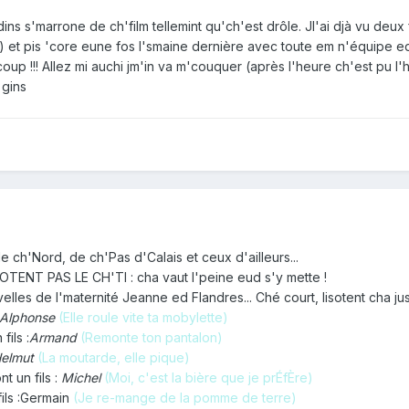
 dins s'marrone de ch'film tellemint qu'ch'est drôle. Jl'ai djà vu de
à) et pis 'core eune fos l'smaine dernière avec toute em n'équipe 
oup !!! Allez mi auchi jm'in va m'couquer (après l'heure ch'est pu l
 gins
e ch'Nord, de ch'Pas d'Calais et ceux d'ailleurs...
T PAS LE CH'TI : cha vaut l'peine eud s'y mette !
es de l'maternité Jeanne ed Flandres... Ché court, lisotent cha ju
Alphonse
(Elle roule vite ta mobylette)
fils :
Armand
(Remonte ton pantalon)
elmut
(La moutarde, elle pique)
nt un fils :
Michel
(Moi, c'est la bière que je prÉfÈre)
fils :Germain
(Je re-mange de la pomme de terre)