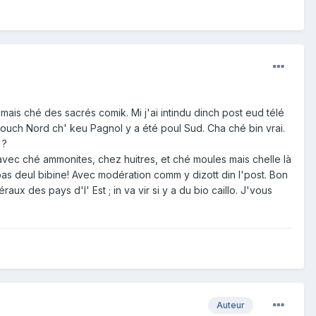
mais ché des sacrés comik. Mi j'ai intindu dinch post eud télé
 pouch Nord ch' keu Pagnol y a été poul Sud. Cha ché bin vrai.
 ?
 avec ché ammonites, chez huitres, et ché moules mais chelle là
 pas deul bibine! Avec modération comm y dizott din l'post. Bon
ux des pays d'l' Est ; in va vir si y a du bio caillo. J'vous
Auteur