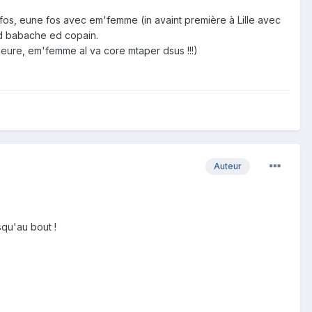
ux fos, eune fos avec em'femme (in avaint première à Lille avec
ed babache ed copain.
'heure, em'femme al va core mtaper dsus !!!)
Auteur
squ'au bout !