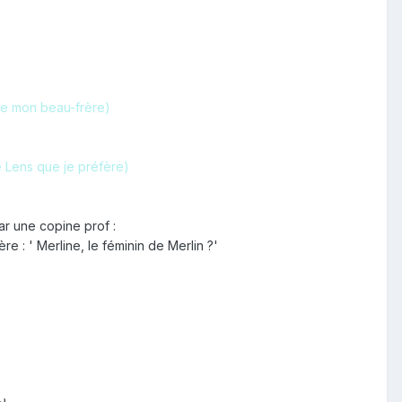
de mon beau-frère)
e Lens que je préfère)
ar une copine prof :
e : ' Merline, le féminin de Merlin ?'