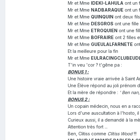
Mr et Mme
IDEKI-LAHULA
ont un f
Mr et Mme
NADBARAQUE
ont un f
Mr et Mme
QUINQUIN
ont deux fils
Mr et Mme
DESGROS
ont une fille
Mr et Mme
ETROQUIEN
ont une fil
Mr et Mme
BOFRAIRE
ont 2 filles
Mr et Mme
GUEULALFARNETE
ont
Et la meilleure pour la fin
Mr et Mme
EULRACINGCLUBEUD
T'in veu 'cor ? t'gêne pa :
BONUS 1 :
Une histoire vraie arrivée à Saint 
Une Élève répond au joli prénom de 
Et la mère de répondre :
' Ben nan
BONUS 2 :
Un copain médecin, nous en a rac
Lors d'une auscultation à l'hosto, i
Curieux aussi, il a demandé à la m
Attention très fort ...
Ben, Clitiss comme
Clitiss Wood
!!!