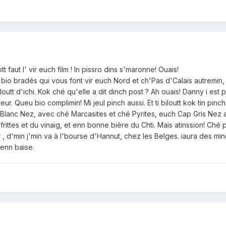
t faut l' vir euch film ! In pissro dins s'maronne! Ouais!
io bradés qui vous font vir euch Nord et ch'Pas d'Calais autremin, 
outt d'ichi. Kok ché qu'elle a dit dinch post ? Ah ouais! Danny i est
ur. Queu bio complimin! Mi jeul pinch aussi. Et ti biloutt kok tin pinch
ap Blanc Nez, avec ché Marcasites et ché Pyrites, euch Cap Gris Nez
frittes et du vinaig, et enn bonne bière du Chti. Mais atinssion! Ché
, d'min j'min va à l'bourse d'Hannut, chez les Belges. iaura des minéra
 enn baise.