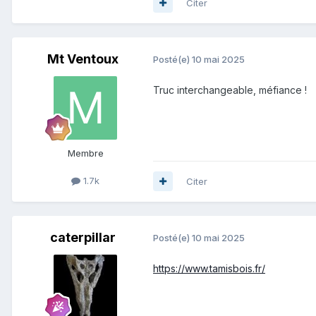
Citer
Mt Ventoux
Posté(e)
10 mai 2025
Truc interchangeable, méfiance !
Membre
1.7k
Citer
caterpillar
Posté(e)
10 mai 2025
https://www.tamisbois.fr/