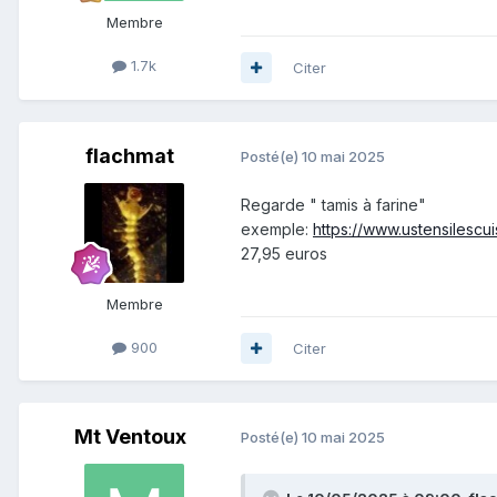
Membre
1.7k
Citer
flachmat
Posté(e)
10 mai 2025
Regarde " tamis à farine"
exemple:
https://www.ustensilescu
27,95 euros
Membre
900
Citer
Mt Ventoux
Posté(e)
10 mai 2025