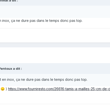
chmat
a dit :
n inox, ça ne dure pas dans le temps donc pas top.
Ventoux
a dit :
t en inox, ça ne dure pas dans le temps donc pas top.
x
)
https://www.fourniresto.com/26616-tamis-a-mailles-25-cm-de-d
😞