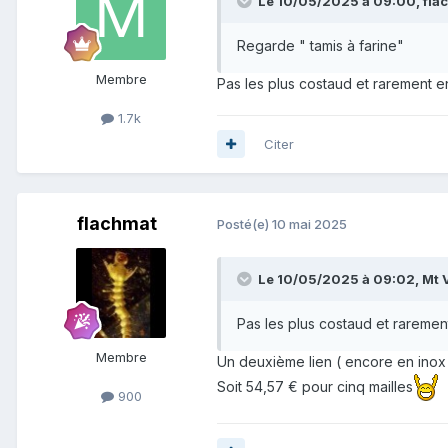
Le 10/05/2025 à 09:00,
fla
Regarde " tamis à farine"
Membre
Pas les plus costaud et rarement e
1.7k
Citer
flachmat
Posté(e)
10 mai 2025
Le 10/05/2025 à 09:02,
Mt 
Pas les plus costaud et raremen
Membre
Un deuxième lien ( encore en ino
Soit 54,57 € pour cinq mailles
900