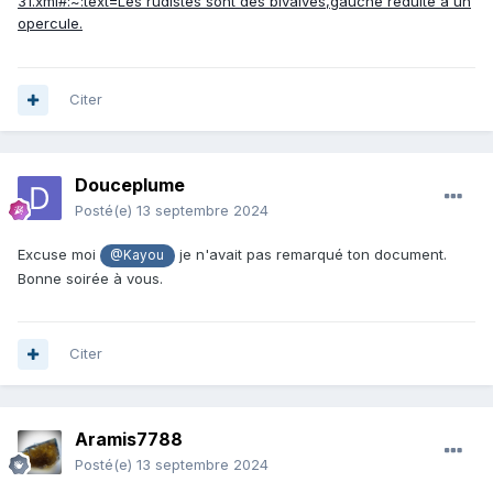
31.xml#:~:text=Les rudistes sont des bivalves,gauche réduite à un
opercule.
Citer
Douceplume
Posté(e)
13 septembre 2024
Excuse moi
je n'avait pas remarqué ton document.
@Kayou
Bonne soirée à vous.
Citer
Aramis7788
Posté(e)
13 septembre 2024