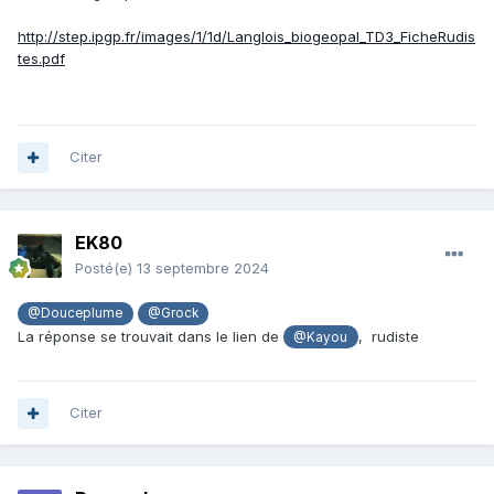
http://step.ipgp.fr/images/1/1d/Langlois_biogeopal_TD3_FicheRudis
tes.pdf
Citer
EK80
Posté(e)
13 septembre 2024
@Douceplume
@Grock
La réponse se trouvait dans le lien de
, rudiste
@Kayou
Citer