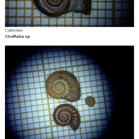
Callovien
Choffatia sp