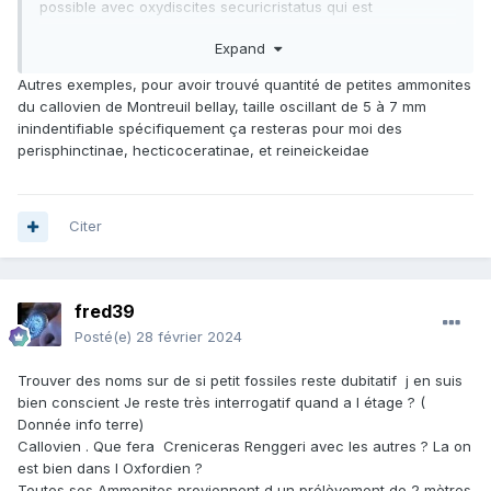
possible avec oxydiscites securicristatus qui est
relativement proche,,choffatia isabellae hyper facile si l'on
Expand
sait qu oi chercher , donc avec l'experience , lecture de
publication et interprétation des diagnoses c'est faisable
Autres exemples, pour avoir trouvé quantité de petites ammonites
autre exemple le genre collotia ou existe plusieurs especes
du callovien de Montreuil bellay, taille oscillant de 5 à 7 mm
qui atteignent de grandes dimensions etant donné que le
inindentifiable spécifiquement ça resteras pour moi des
stade tuberculé arrive relativement tard a 10,15 cm ( qui est
perisphinctinae, hecticoceratinae, et reineickeidae
un critere entre autre de détermination), a 5cm ce n'est
pas évident de trouver l'espece .in fine , ne vaut t il pas de
nom qu un mauvais nom , la est la question , car sur la toile
des erreurs il y en a .
Citer
fred39
Posté(e)
28 février 2024
Trouver des noms sur de si petit fossiles reste dubitatif j en suis
bien conscient Je reste très interrogatif quand a l étage ? (
Donnée info terre)
Callovien . Que fera Creniceras Renggeri avec les autres ? La on
est bien dans l Oxfordien ?
Toutes ses Ammonites proviennent d un prélèvement de 2 mètres