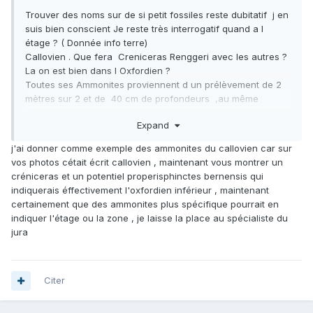
Trouver des noms sur de si petit fossiles reste dubitatif j en
suis bien conscient Je reste très interrogatif quand a l
étage ? ( Donnée info terre)
Callovien . Que fera Creniceras Renggeri avec les autres ?
La on est bien dans l Oxfordien ?
Toutes ses Ammonites proviennent d un prélèvement de 2
mètres sur 2 et de 40 cm de profondeurs ,au même
endroit
Expand
J ai environ 440 spécimens ( Au vu des sédiments que j ai
"encore" a passer sous bino ,je pense que au moins
j'ai donner comme exemple des ammonites du callovien car sur
encore 500/600 viendront compléter
vos photos cétait écrit callovien , maintenant vous montrer un
Pour en revenir au Ammonites du secteur concerner ,je n ai
créniceras et un potentiel properisphinctes bernensis qui
trouver aucun spécimen a coté aucun rocher ni cailloux
indiquerais éffectivement l'oxfordien inférieur , maintenant
,juste une légère pente entièrement en terre ( marne jaune )
certainement que des ammonites plus spécifique pourrait en
au milieu de sapin
indiquer l'étage ou la zone , je laisse la place au spécialiste du
Je vais chercher des renseignements sur tous sa
jura
....Certaines ne sont peu être pas identifiables ! en l
occurrence les moins de 2mm sa semble certain ,mais d
autres de taille supérieur ont déjà des formes bien définies
qui permettrais au moins de s approcher d une variété
Citer
Environ 25 spécimens proviennent d un autre étage