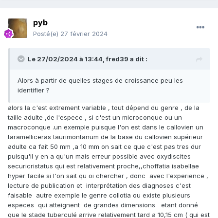
pyb
Posté(e)
27 février 2024
Le 27/02/2024 à 13:44,
fred39
a dit :
Alors à partir de quelles stages de croissance peu les
identifier ?
alors la c'est extrement variable , tout dépend du genre , de la
taille adulte ,de l'espece , si c'est un microconque ou un
macroconque .un exemple puisque l'on est dans le callovien un
taramelliceras taurimontanum de la base du callovien supérieur
adulte ca fait 50 mm ,a 10 mm on sait ce que c'est pas tres dur
puisqu'il y en a qu'un mais erreur possible avec oxydiscites
securicristatus qui est relativement proche,,choffatia isabellae
hyper facile si l'on sait qu oi chercher , donc avec l'experience ,
lecture de publication et interprétation des diagnoses c'est
faisable autre exemple le genre collotia ou existe plusieurs
especes qui atteignent de grandes dimensions etant donné
que le stade tuberculé arrive relativement tard a 10,15 cm ( qui est