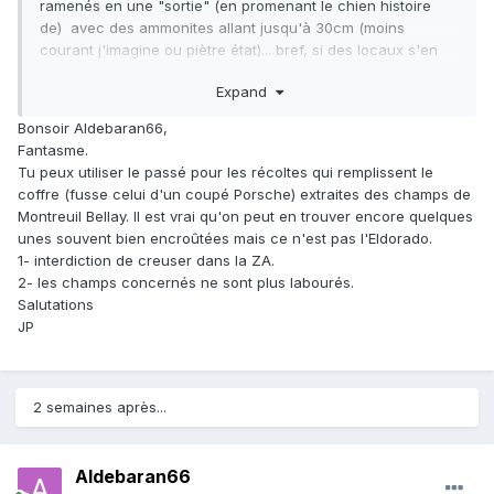
ramenés en une "sortie" (en promenant le chien histoire
de) avec des ammonites allant jusqu'à 30cm (moins
courant j'imagine ou piètre état)... bref, si des locaux s'en
servent comme décoration dans les jardinières, en mettent
Expand
au bord des fenêtres c'est que c’a n'a (n'avait) rien de rare,
et que c'est toujours plus ou moins à la portée de n'importe
Bonsoir Aldebaran66,
quel promeneur du dimanche sans grande expérience.
Fantasme.
Tu peux utiliser le passé pour les récoltes qui remplissent le
Alors ce qui me choque pour le coup c'est que PERSONNE
coffre (fusse celui d'un coupé Porsche) extraites des champs de
ne propose de spécimens de ce site (2 touches sur des lots
Montreuil Bellay. Il est vrai qu'on peut en trouver encore quelques
d'oursins sans gangue pour l'instant)
même si pas
unes souvent bien encroûtées mais ce n'est pas l'Eldorado.
intéressés contre les spécimens de cette page
qui
1- interdiction de creuser dans la ZA.
demandent pourtant d'avoir un sacré coup de pioche et
2- les champs concernés ne sont plus labourés.
pas le coffre de la voiture ouvert en bordure de route.
Salutations
JP
Si vous vous sentez d'humeur charitable, vous pouvez faire
une proposition en MP.
Par ailleurs je peux sortir du lourd mais en minéraux (grenat
andradite français) mais pas contre des bricoles.
2 semaines après...
Aldebaran66