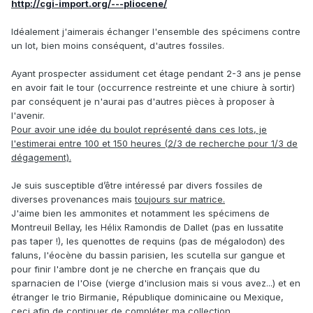
http://cgi-import.org/---pliocene/
Idéalement j'aimerais échanger l'ensemble des spécimens contre
un lot, bien moins conséquent, d'autres fossiles.
Ayant prospecter assidument cet étage pendant 2-3 ans je pense
en avoir fait le tour (occurrence restreinte et une chiure à sortir)
par conséquent je n'aurai pas d'autres pièces à proposer à
l'avenir.
Pour avoir une idée du boulot représenté dans ces lots, je
l'estimerai entre 100 et 150 heures (2/3 de recherche pour 1/3 de
dégagement).
Je suis susceptible d’être intéressé par divers fossiles de
diverses provenances mais
toujours sur matrice.
J'aime bien les ammonites et notamment les spécimens de
Montreuil Bellay, les Hélix Ramondis de Dallet (pas en lussatite
pas taper !), les quenottes de requins (pas de mégalodon) des
faluns, l'éocène du bassin parisien, les scutella sur gangue et
pour finir l'ambre dont je ne cherche en français que du
sparnacien de l'Oise (vierge d'inclusion mais si vous avez...) et en
étranger le trio Birmanie, République dominicaine ou Mexique,
ceci afin de continuer de compléter ma collection.