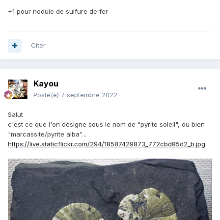
+1 pour nodule de sulfure de fer
Citer
Kayou
Posté(e)
7 septembre 2022
Salut
c'est ce que l'on désigne sous le nom de "pyrite soleil", ou bien
"marcassite/pyrite alba"...
https://live.staticflickr.com/294/18587429873_772cbd85d2_b.jpg