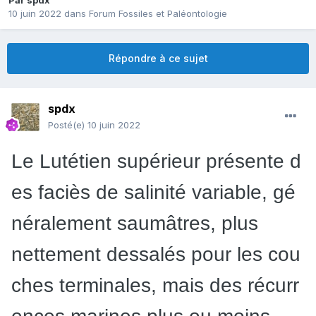
Par
spdx
10 juin 2022
dans
Forum Fossiles et Paléontologie
Répondre à ce sujet
spdx
Posté(e)
10 juin 2022
Le
Lutétien
supérieur
présente
d
es
faciès
de
salinité
variable,
gé
néralement
sau
mâtres,
plus
nettement
dessalés
pour
les
cou
ches
terminales,
mais
des
récurr