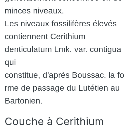
minces niveaux.
Les niveaux fossilifères élevés
contiennent
Cerithium
denti
culatum
Lmk.
var.
contigua
qui
constitue,
d'après
Boussac,
la
fo
rme
de
passage
du
Lutétien au
Bartonien.
Couche à Cerithium