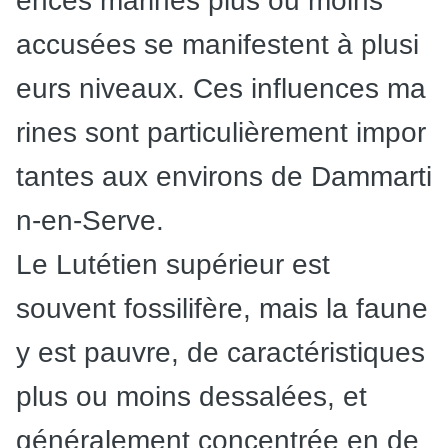
ences
marines
plus
ou
moins
accusées
se
manifestent
à
plusi
eurs
niveaux.
Ces
influences
ma
rines
sont
particulièrement
impor
tantes
aux
environs
de
Dammarti
n
-en-Serve.
Le Lutétien supérieur est
souvent fossilifère, mais la faune
y est pauvre, de caracté
ristiques
plus ou moins dessalées, et
généralement concentrée en de