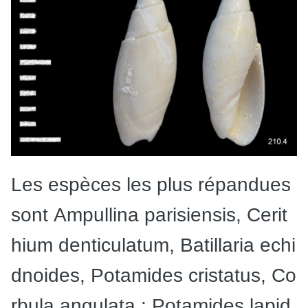
Les
espèces
les
plus
répandues
sont
Ampullina
parisiensis,
Cerit
hium
denticulatum,
Batillaria
echi
dnoides,
Potamides
cristatus,
Co
rbula
angulata
;
Potamides
lapid