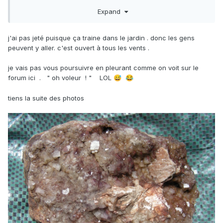
déchetterie.
Expand
Un mélange minéraux France et Europe avec quelques
fossiles.
Il y avais pas mal de patates quand même au moin la
j'ai pas jeté puisque ça traine dans le jardin . donc les gens
moitié.
peuvent y aller. c'est ouvert à tous les vents .
Mais dans le reste il y avais pas mal de choses
interressante.
je vais pas vous poursuivre en pleurant comme on voit sur le
J'ai donc fait un gros trie,
forum ici . " oh voleur ! " LOL
😅
😂
De se trie une grosse caisse en est resorti ,
Je l'ai posé à l'arrêt de bus en face de chez moi.
tiens la suite des photos
Ba y ont même pris la Caisse avec
😂
Et le reste il y a aucune étiquettes donc il va falloir tous
retrouver.
Tous ça juste pour dire ne jeté pas ça fera toujours des
heureux.