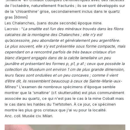
de l'octaèdre, naturellement fracturés ; ils se sont développés sur
de la 'chloanthine' grise, secondairement inclus dans le quartz
gras [60mm]
Les Chalanches, (sans doute seconde) époque mine.
Lacroix : "
La smaltite est l’un des minéraux trouvés dans les filons
calcaires de la montagne des Chalanches ; elle n’y est
qu’accessoire, peu abondante et généralement peu argentifère.
Le plus souvent, elle s’y est présentée sous forme compacte, mais
cependant on a rencontré parfois de très beaux cristaux d’un
blanc d’argent engagés dans de la calcite lamellaire un peu
jaunâtre et présentant les formes p, p1, p a1 ; ceux que possède la
collection du Muséum ont environ 1 cm de plus grande dimension,
leurs faces sont ondulées et un peu concaves ; comme il vient
d’être dit, ils ressemblent beaucoup à ceux de Sainte-Marie-aux-
Mines
." L'examen de nombreux spécimens d'époque semble
montrer que la 'smaltine' (cf. skutterudite) est plus communément
associée au quartz, ce qui n'est pas le cas à la mine Cobalt mais
le cas dans les haldes du Tiefstollen. À ce jour, ce spécimen
montre les plus gros cristaux que j'ai vu pour la localité.
Anc. coll. Musée civ. Milan.