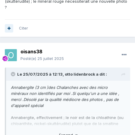
(skuttérudite) ; le minéral rouge nécessiterait une nouvelle photo
?
Citer
oisans38
Posté(e)
25 juillet 2025
Le 25/07/2025 à 12:13,
otto lidenbrock
a dit :
Annabergite (3 cm )des Chalanches avec des micro
minéraux non identifiés par moi .Si quelqu'un a une idée ,
merci .Désolé par la qualité médiocre des photos , pas de
d'appareil spécial
Annabergite, effectivement ; le noir est de la chloathine (ou
chloanthite, nickel-skuttérudite) plutot que de la smaltine
(skuttérudite) ; le minéral rouge nécessiterait une nouvelle
Expand