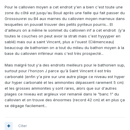
Pour le callovien moyen a cet endroit y'en a bien c'est toute une
zone du côté est jusqu'au Bouil après une faille qui fait passer du
Grossouvrei ou B4 aux marnes du callovien moyen marneux dans
lesquelles on pouvait trouver des petits pyriteux pourris... Et
d'ailleurs on a même le sommet du callovien inf a cet endroit (y'a
toutes le couches on peut avoir la strati mais c'est hyyyyper en
sablé) mais oui a saint Vincent, plus a l'ouest (Clémenceau)
beaucoup de bathonien on a tout du milieu du bathon moyen à la
base du callovien inférieur mais c'est très prospecté...
Mais malgré tout y'a des endroits meilleurs pour le bathonien sup,
surtout pour l'horizon J parce qu'à Saint Vincent il est très
carbonaté (enfin y'a pire sur une autre plage ce niveau est hyper
dur hyper carbonaté et les ammonites dépassent rarement 5 cm)
et les grosses ammonites y sont rares, alors que sur d'autres
plages ce niveau est argileux voir remanié dans le "banc 1" du
callovien et on trouve des énoormes (record 42 cm) et en plus ça
se dégage facilement...
Citer