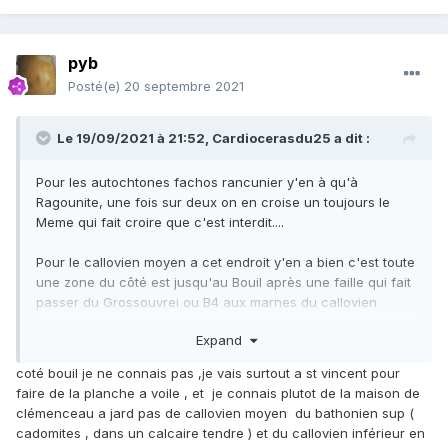
pyb
Posté(e)
20 septembre 2021
Le 19/09/2021 à 21:52,
Cardiocerasdu25
a dit :
Pour les autochtones fachos rancunier y'en à qu'à
Ragounite, une fois sur deux on en croise un toujours le
Meme qui fait croire que c'est interdit....
Pour le callovien moyen a cet endroit y'en a bien c'est toute
une zone du côté est jusqu'au Bouil après une faille qui fait
passer du Grossouvrei ou B4 aux marnes du callovien
moyen marneux dans lesquelles on pouvait trouver des
Expand
petits pyriteux pourris... Et d'ailleurs on a même le sommet
du callovien inf a cet endroit (y'a toutes le couches on
coté bouil je ne connais pas ,je vais surtout a st vincent pour
peut avoir la strati mais c'est hyyyyper en sablé) mais oui a
faire de la planche a voile , et je connais plutot de la maison de
saint Vincent, plus a l'ouest (Clémenceau) beaucoup de
clémenceau a jard pas de callovien moyen du bathonien sup (
bathonien on a tout du milieu du bathon moyen à la base du
cadomites , dans un calcaire tendre ) et du callovien inférieur en
callovien inférieur mais c'est très prospecté...