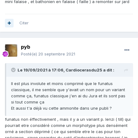
mini falaise , et bathonien en falaise ( faille ) a remonter sur jard
Mais malgré tout y'a des endroits meilleurs pour le
bathonien sup, surtout pour l'horizon J parce qu'à Saint
Vincent il est très carbonaté (enfin y'a pire sur une autre
Citer
plage ce niveau est hyper dur hyper carbonaté et les
ammonites dépassent rarement 5 cm) et les grosses
ammonites y sont rares, alors que sur d'autres plages ce
pyb
niveau est argileux voir remanié dans le "banc 1" du
callovien et on trouve des énoormes (record 42 cm) et en
Posté(e)
20 septembre 2021
plus ça se dégage facilement...
Le 19/09/2021 à 17:06,
Cardiocerasdu25
a dit :
Il est plus involute et moins comprimé que le funatus
classique, il me semble que y'avait un nom pour un variant
comme ça, funatus classique j'en ai du Jura et ils sont pas
si tout comme ça
Et aussi t'a déjà vu cette ammonite dans une publi ?
funatus non éffectivement , mais il y a un variant p. lenzi ( till) qui
pourrait etre considéré comme un morphotype plus densément
orné a section déprimé ( ce qui semble etre le cas pour ton
spécimen , sinon regarder du coté d'indosphinctes brenoni ( in