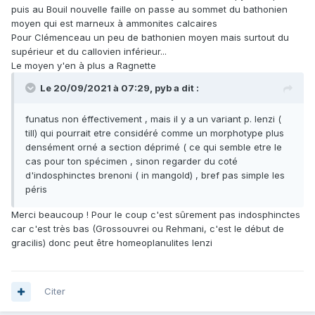
puis au Bouil nouvelle faille on passe au sommet du bathonien
moyen qui est marneux à ammonites calcaires
Pour Clémenceau un peu de bathonien moyen mais surtout du
supérieur et du callovien inférieur...
Le moyen y'en à plus a Ragnette
Le 20/09/2021 à 07:29,
pyb
a dit :
funatus non éffectivement , mais il y a un variant p. lenzi (
till) qui pourrait etre considéré comme un morphotype plus
densément orné a section déprimé ( ce qui semble etre le
cas pour ton spécimen , sinon regarder du coté
d'indosphinctes brenoni ( in mangold) , bref pas simple les
péris
Merci beaucoup ! Pour le coup c'est sûrement pas indosphinctes
car c'est très bas (Grossouvrei ou Rehmani, c'est le début de
gracilis) donc peut être homeoplanulites lenzi
Citer