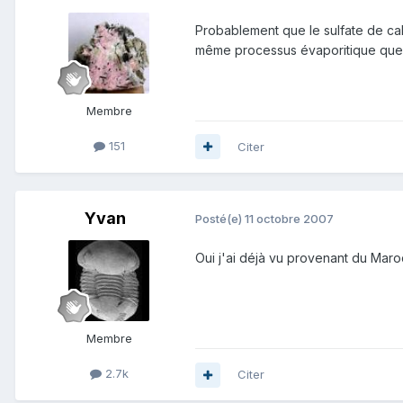
Probablement que le sulfate de cal
même processus évaporitique que 
Membre
151
Citer
Yvan
Posté(e)
11 octobre 2007
Oui j'ai déjà vu provenant du Maroc, 
Membre
2.7k
Citer