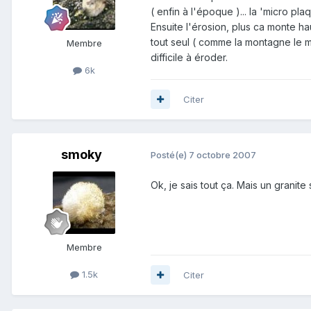
( enfin à l'époque )... la 'micro pla
Ensuite l'érosion, plus ca monte ha
tout seul ( comme la montagne le mon
Membre
difficile à éroder.
6k
Citer
smoky
Posté(e)
7 octobre 2007
Ok, je sais tout ça. Mais un granit
Membre
1.5k
Citer