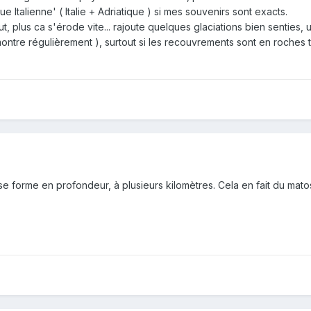
que Italienne' ( Italie + Adriatique ) si mes souvenirs sont exacts.
ut, plus ca s'érode vite... rajoute quelques glaciations bien senties,
tre régulièrement ), surtout si les recouvrements sont en roches tendr
e se forme en profondeur, à plusieurs kilomètres. Cela en fait du mato