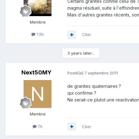
Certains granites comme celui de 
magma résiduel, suite à l'effondrem
Mais d'autres granites récents, s
Membre
1.5k
Citer
3 years later...
Next50MY
Posté(e)
7 septembre 2011
de granites quaternaires ?
qui confirme ?
Ne serait-ce plutot une reactivatio
Membre
7k
Citer