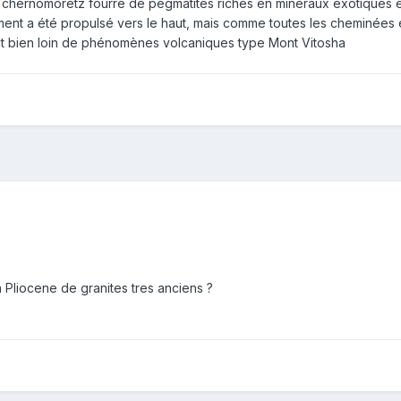
Tchernomoretz fourré de pegmatites riches en minéraux exotiques et
ent a été propulsé vers le haut, mais comme toutes les cheminées étai
ont bien loin de phénomènes volcaniques type Mont Vitosha
n Pliocene de granites tres anciens ?