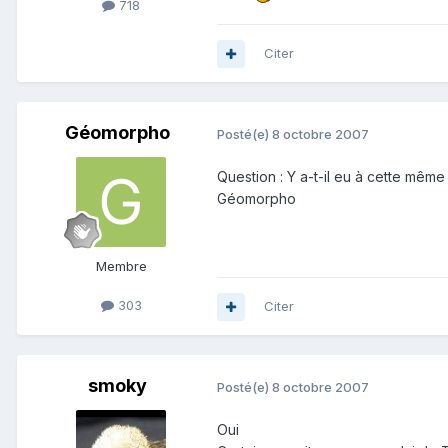
718
Citer
Géomorpho
Posté(e)
8 octobre 2007
Question : Y a-t-il eu à cette mêm
Géomorpho
Membre
303
Citer
smoky
Posté(e)
8 octobre 2007
Oui