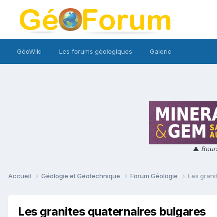
GéoWiki
Les forums géologiques
Galerie
▲
Bours
Accueil
Géologie et Géotechnique
Forum Géologie
Les grani
Les granites quaternaires bulgares