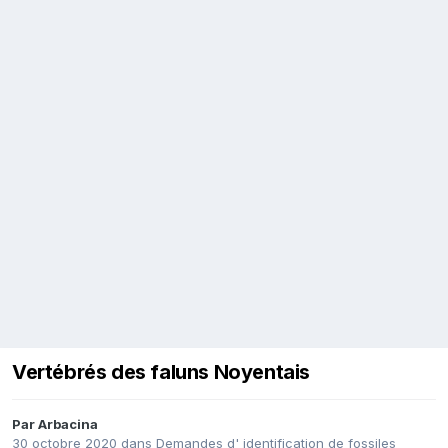
Vertébrés des faluns Noyentais
Par
Arbacina
30 octobre 2020
dans
Demandes d' identification de fossiles