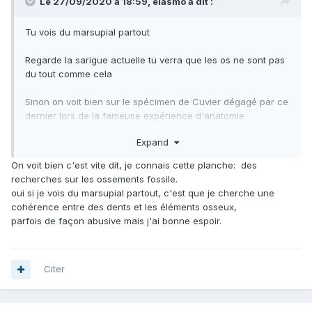
Le 27/09/2020 à 18:59,
elasmo
a dit :
Tu vois du marsupial partout
Regarde la sarigue actuelle tu verra que les os ne sont pas
du tout comme cela
Sinon on voit bien sur le spécimen de Cuvier dégagé par ce
dernier lors de la fameuse expérience d'anatomie
comparée
Expand
On voit bien c'est vite dit, je connais cette planche: des
recherches sur les ossements fossile.
oui si je vois du marsupial partout, c'est que je cherche une
cohérence entre des dents et les éléments osseux,
parfois de façon abusive mais j'ai bonne espoir.
Citer