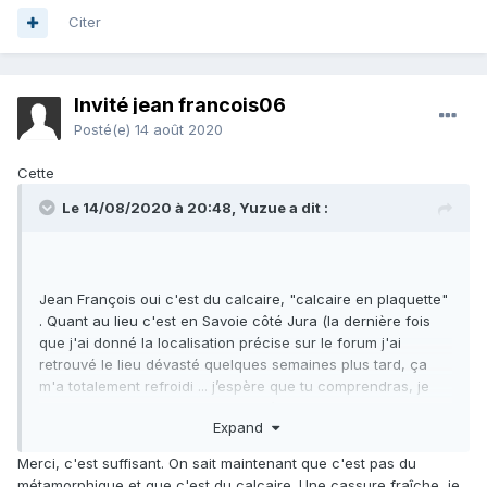
Citer
Invité jean francois06
Posté(e)
14 août 2020
Cette
Le 14/08/2020 à 20:48,
Yuzue
a dit :
Jean François oui c'est du calcaire, "calcaire en plaquette"
. Quant au lieu c'est en Savoie côté Jura (la dernière fois
que j'ai donné la localisation précise sur le forum j'ai
retrouvé le lieu dévasté quelques semaines plus tard, ça
m'a totalement refroidi ... j’espère que tu comprendras, je
n'estime pas du tout que ce soit "à moi" ou que cela doive
Expand
rester secret, loin de là j'adore partager, mais ça m'a
vraiment écœuré de retrouver cet endroit complétement
Merci, c'est suffisant. On sait maintenant que c'est pas du
éventré )
métamorphique et que c'est du calcaire. Une cassure fraîche, je