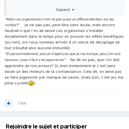
raison, et c'est dans l'ordre des choses!
Expand
Et personnellement, plus je m’aperçois que je me trompe,
"Mais ces organismes n'ont-ils pas aussi un effet protecteur sur les
plus j'en suis heureux. mais il faut s'en apercevoir.
Je ne sais pas, peut être sans doute, mais encore
roches?"
faudrait-il que l'on ait laissé ces organismes s'installer
durablement dans le temps pour en prouver les effets bénéfiques
(ou non), ors nous sommes arrivés à un siècle de décapage de
tout (résultat plus aucune immunité).
"Et personnellement, plus je m’aperçois que je me trompe, plus j'en suis
Ne dit-on pas, que l'on doit
heureux. mais il faut s'en apercevoir."
apprendre de nos erreurs? Si, bien évidemment et c'est sans
doute un des moteurs de la connaissance. Cela dit, on aime pas
se faire pigeonner par manque de savoir, (mais bon, c'est jeu ma
pôve Lucette
).
Citer
Rejoindre le sujet et participer