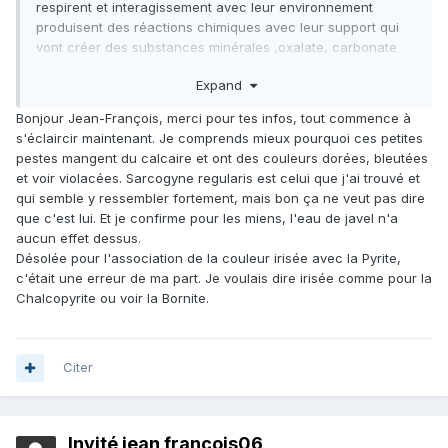
respirent et interagissement avec leur environnement
produisent des réactions chimiques avec leur support qui
vont créer des substances minérales ,oxalate, carbonate
par exemple. Fais de recherches sur les termes chelation,
Expand
sidérophore . Ces substances minérales vont créer une
croûte autour de l'hyphe.
Bonjour Jean-François, merci pour tes infos, tout commence à
C'est le problème des pierres des monuments historiques,
s'éclaircir maintenant. Je comprends mieux pourquoi ces petites
et penser que de l'eau de javel suffit est illusoire.
pestes mangent du calcaire et ont des couleurs dorées, bleutées
Et pourquoi associer couleur irisée à pyrite?
et voir violacées. Sarcogyne regularis est celui que j'ai trouvé et
qui semble y ressembler fortement, mais bon ça ne veut pas dire
que c'est lui. Et je confirme pour les miens, l'eau de javel n'a
aucun effet dessus.
Désolée pour l'association de la couleur irisée avec la Pyrite,
c'était une erreur de ma part. Je voulais dire irisée comme pour la
Chalcopyrite ou voir la Bornite.
Citer
Invité jean francois06