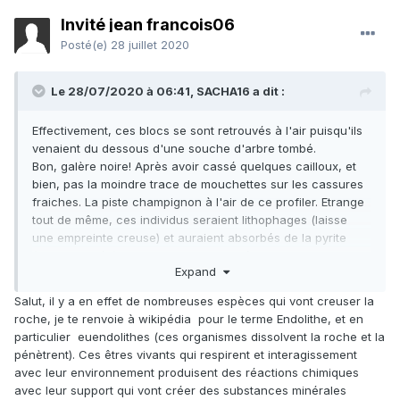
Invité jean francois06
Posté(e)
28 juillet 2020
Le 28/07/2020 à 06:41,
SACHA16
a dit :
Effectivement, ces blocs se sont retrouvés à l'air puisqu'ils
venaient du dessous d'une souche d'arbre tombé.
Bon, galère noire! Après avoir cassé quelques cailloux, et
bien, pas la moindre trace de mouchettes sur les cassures
fraiches. La piste champignon à l'air de ce profiler. Etrange
tout de même, ces individus seraient lithophages (laisse
une empreinte creuse) et auraient absorbés de la pyrite
(couleur irisée). Un champignal pyritisé bouffeur de calcaire
Expand
.
Salut, il y a en effet de nombreuses espèces qui vont creuser la
roche, je te renvoie à wikipédia pour le terme Endolithe, et en
particulier euendolithes (ces organismes dissolvent la roche et la
pénètrent). Ces êtres vivants qui respirent et interagissement
avec leur environnement produisent des réactions chimiques
avec leur support qui vont créer des substances minérales