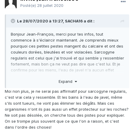
Posté(e)
28 juillet 2020
Le 28/07/2020 à 13:27,
SACHA16
a dit :
Bonjour Jean-François, merci pour tes infos, tout
commence à s'éclaircir maintenant. Je comprends mieux
pourquoi ces petites pestes mangent du calcaire et ont des
couleurs dorées, bleutées et voir violacées. Sarcogyne
regularis est celui que j'ai trouvé et qui semble y ressembler
fortement, mais bon ça ne veut pas dire que c'est lui. Et je
confirme pour les miens, l'eau de javel n'a aucun effet
dessus.
Expand
Désolée pour l'association de la couleur irisée avec la
Pyrite, c'était une erreur de ma part. Je voulais dire irisée
Moi non plus, je ne serai pas affirmatif pour sarcogyne regularis,
comme pour la Chalcopyrite ou voir la Bornite.
c'est vrai cela y ressemble. Et les bains à l'eau de javel, même
s'ils sont tueurs, ne vont pas éliminer les dégâts. Mais ces
organismes n'ont ils pas aussi un effet protecteur sur les roches?
Ne soit pas désolée, on cherche tous des pistes pour expliquer.
On se trompe plus souvent que ce que l'on a raison, et c'est
dans l'ordre des choses!