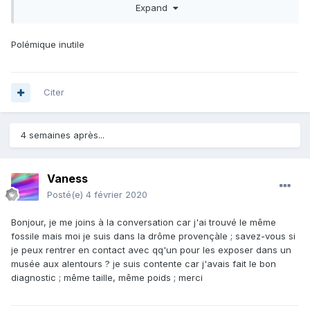
Expand
arguments à l’appui, une anomalie ? A se poser des
questions ? JF 06 est dans la même démarche sur un autre
fil. Une anomalie, des questions… C’est polémique ?
Polémique inutile
Est-ce stérile ? Peut-être ; si on n’a pas d’interlocuteur pour
en comprendre l’intérêt. A mon avis ça l’est moins que
d’affirmer sans argumenter.
Citer
4 semaines après...
Vaness
Posté(e)
4 février 2020
Bonjour, je me joins à la conversation car j'ai trouvé le même
fossile mais moi je suis dans la drôme provençàle ; savez-vous si
je peux rentrer en contact avec qq'un pour les exposer dans un
musée aux alentours ? je suis contente car j'avais fait le bon
diagnostic ; même taille, même poids ; merci