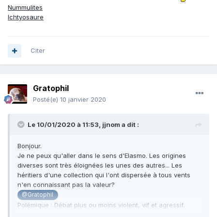
Nummulites
Ichtyosaure
Citer
Gratophil
Posté(e)
10 janvier 2020
Le 10/01/2020 à 11:53,
jjnom
a dit :
Bonjour.
Je ne peux qu'aller dans le sens d'Elasmo. Les origines
diverses sont très éloignées les unes des autres... Les
héritiers d'une collection qui l'ont dispersée à tous vents
n'en connaissant pas la valeur?
@Gratophil
Polémique : Débat plus ou moins violent, vif et agressif.
Qu’y a-t-il de polémique, donc d’agressif, à relever,