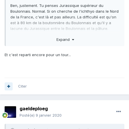
Ben, justement. Tu penses Jurassique supérieur du
Boulonnais. Normal. Si on cherche de l'ichthyo dans le Nord
de la France, c'est là et pas ailleurs. La difficulté est qu'on
est à 80 km de la boutonnière du Boulonnais et qu'il y a
lacune du Jurassique entre le Boulonnais et la pâture.
La vertébre qui se retrouve dans un état somme toute plutôt
Expand
correct, après avoir parcouru 80 km au fond de la mer au
début du Tertiaire... j'ai de la peine à y croire.
Ou alors, ce n'est pas de l'ichthyo ou le petit garçon ne
Et c'est reparti encore pour un tour...
nous dit pas tout ou ...???
Citer
gaeldeploeg
Posté(e)
9 janvier 2020