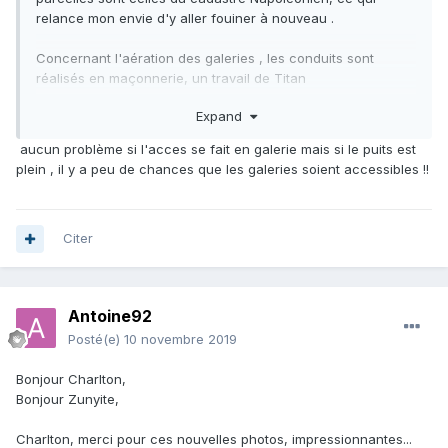
relance mon envie d'y aller fouiner à nouveau .
Concernant l'aération des galeries , les conduits sont
réalisés en maçonnerie, un travail de Titan
Logiquement en les suivant on devrait arriver dans les
Expand
galeries ? avec quelques années de moins j'aurais peut
être tenté l'aventure ! mais comme je suis toujours seul .
aucun problème si l'acces se fait en galerie mais si le puits est
avis aux amateurs !
plein , il y a peu de chances que les galeries soient accessibles !!
Citer
Antoine92
Posté(e)
10 novembre 2019
Bonjour Charlton,
Bonjour Zunyite,
Charlton, merci pour ces nouvelles photos, impressionnantes...