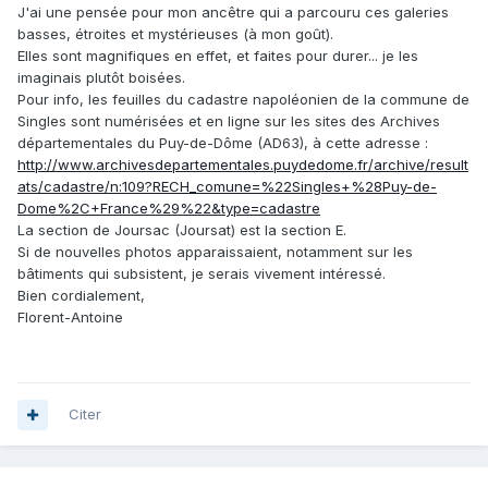
J'ai une pensée pour mon ancêtre qui a parcouru ces galeries
basses, étroites et mystérieuses (à mon goût).
Elles sont magnifiques en effet, et faites pour durer... je les
imaginais plutôt boisées.
Pour info, les feuilles du cadastre napoléonien de la commune de
Singles sont numérisées et en ligne sur les sites des Archives
départementales du Puy-de-Dôme (AD63), à cette adresse
:
http://www.archivesdepartementales.puydedome.fr/archive/result
ats/cadastre/n:109?RECH_comune=%22Singles+%28Puy-de-
Dome%2C+France%29%22&type=cadastre
La section de Joursac (Joursat) est la section E.
Si de nouvelles photos apparaissaient, notamment sur les
bâtiments qui subsistent, je serais vivement intéressé.
Bien cordialement,
Florent-Antoine
Citer