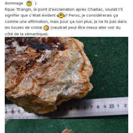
dommage
).
Rque: 1frangin, le point d'exclamation après Chaillac, voulait t'il
signifier que c'était évident
? Perso, je considérerais ça
comme une affirmation, mais pour ça non plus, je ne lis pas dans
les boules de cristal
(vaudrait peut être mieux aller voir du
côté de la sémantique).