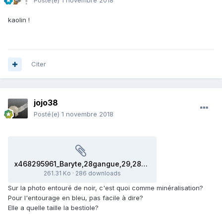
Posté(e)
1 novembre 2018
kaolin !
Citer
jojo38
Posté(e)
1 novembre 2018
x468295961_Baryte,28gangue,29,282,29_LI.thumb.jpg.4012ba7e915bc5854745f818bfccc684.jpg.pagespeed.ic.pEvMCww94Z.webp
261.31 Ko
·
286 downloads
Sur la photo entouré de noir, c'est quoi comme minéralisation?
Pour l'entourage en bleu, pas facile à dire?
Elle a quelle taille la bestiole?