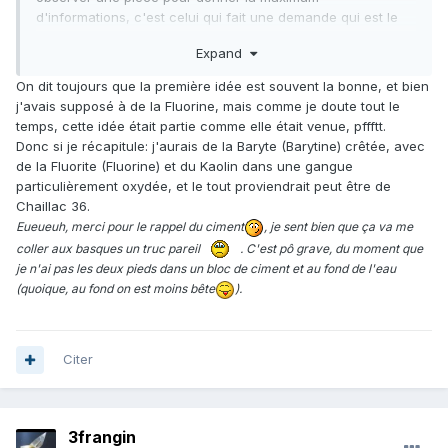
d'informations, c'est celui qui fait une demande qui est le
mieux placé pour ça, avec la pièce en main ou posé (sur le
Expand
ciment.
)
Comme 1frangin, Chaillac est une bonne piste.
On dit toujours que la première idée est souvent la bonne, et bien
j'avais supposé à de la Fluorine, mais comme je doute tout le
temps, cette idée était partie comme elle était venue, pffftt.
Donc si je récapitule: j'aurais de la Baryte (Barytine) crêtée, avec
de la Fluorite (Fluorine) et du Kaolin dans une gangue
particulièrement oxydée, et le tout proviendrait peut être de
Chaillac 36.
Eueueuh, merci pour le rappel du ciment
, je sent bien que ça va me
coller aux basques un truc pareil
. C'est pô grave, du moment que
je n'ai pas les deux pieds dans un bloc de ciment et au fond de l'eau
(quoique, au fond on est moins bête
).
Citer
3frangin