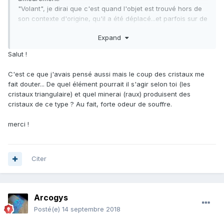
"Volant", je dirai que c'est quand l'objet est trouvé hors de
son contexte d'origine, qu'il a été déplacé...et parfois sur de
grandes distances. C'est plus difficile pour l'identification.
Expand
Mais là je pense à quelque chose d'artificiel, un résidu de
quelque industrie... Des spécialistes de ces choses
Salut !
devraient donner leur avis.
Cordialement
C'est ce que j'avais pensé aussi mais le coup des cristaux me
fait douter... De quel élément pourrait il s'agir selon toi (les
cristaux triangulaire) et quel minerai (raux) produisent des
cristaux de ce type ? Au fait, forte odeur de souffre.
merci !
Citer
Arcogys
Posté(e)
14 septembre 2018