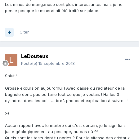
Les mines de manganèse sont plus intéressantes mais je ne
pense pas que le minerai ait été traité sur place.
Citer
LeDouteux
Posté(e)
15 septembre 2018
Salut !
Grosse excursion aujourd'hui ! Avec casse du radiateur de la
bagnole donc pas pu faire tout ce que je voulais ! Ha les 3
cylindres dans les cols ...! bref, photos et explication à suivre ...!
;-)
Aucun rapport avec le marbre oui c'est certain, je le signifiais
juste géologiquement au passage, au cas où ^^
Quels sont les tests dont tu parles ? Pour la vitesse des cristaux,