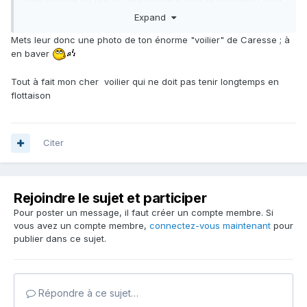
bien typique du site et taille honnête pour le gisement ! pour
la valeur vu que tu l'as acheté tu dois savoir ... non ?
Expand
Mets leur donc une photo de ton énorme "voilier" de Caresse ; à
en baver
Tout à fait mon cher voilier qui ne doit pas tenir longtemps en
flottaison
Citer
Rejoindre le sujet et participer
Pour poster un message, il faut créer un compte membre. Si
vous avez un compte membre,
connectez-vous maintenant
pour
publier dans ce sujet.
Répondre à ce sujet…