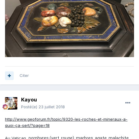
Citer
Kayou
Posté(e)
23 juillet 2018
http://www.geoforum.fr/topic/9320-les-roches-et-mineraux-a-
quoi-ça-sert/?page=18
Au Vatican,
porphyres (vert, rouge), marbres, agate, malachite,