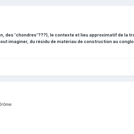
lon, des 'chondres'???), le contexte et lieu approximatif de la tr
out imaginer, du résidu de matériau de construction au conglom
 Drôme