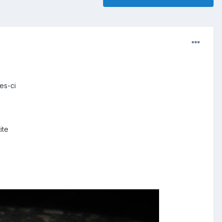
es-ci
ite