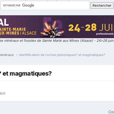
e minéraux et fossiles de Sainte Marie aux Mines (Alsace) - 24>28 jui
 minéraux
identification de roches plutoniques? et magmatiques?
s? et magmatiques?
raux
Co