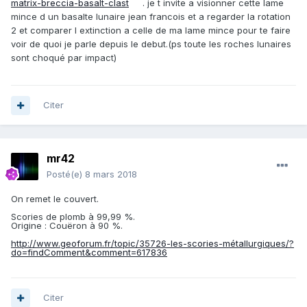
matrix-breccia-basalt-clast
. je t invite a visionner cette lame
mince d un basalte lunaire jean francois et a regarder la rotation
2 et comparer l extinction a celle de ma lame mince pour te faire
voir de quoi je parle depuis le debut.(ps toute les roches lunaires
sont choqué par impact)
Citer
mr42
Posté(e)
8 mars 2018
On remet le couvert.
Scories de plomb à 99,99 %.
Origine : Couëron à 90 %.
http://www.geoforum.fr/topic/35726-les-scories-métallurgiques/?
do=findComment&comment=617836
Citer