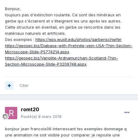
Bonjour,
toujours pas d'extinction roulante. Ce sont des minéraux en
gerbe qui s'éclairent et s'éteignent les uns après les autres.
Cette structure en éventail, en gerbe se rencontre dans les
matériaux naturels et artificiels.
Des exemples :
https://eps.wustl.edu/photos/garbenschiefer
https://geosec.biz/Diabase-with-Prehnite-vein-USA-Thin-Section-
Microscope-Slide-P5774214.aspx
https://geosec.biz/Variolite-Ardnamurchan-Scotland-Thin-
Section-Microscope-Slide-P3209748.aspx
Citer
romt20
Posté(e)
8 mars 2018
bonjour jean francois06 interressant tes exemples dommage q
une animation ne soit visible pour comparer. je reposte une