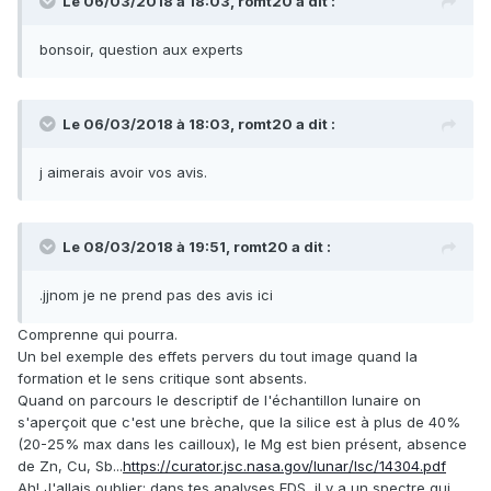
Le 06/03/2018 à 18:03,
romt20
a dit :
bonsoir, question aux experts
Le 06/03/2018 à 18:03,
romt20
a dit :
j aimerais avoir vos avis.
Le 08/03/2018 à 19:51,
romt20
a dit :
.jjnom je ne prend pas des avis ici
Comprenne qui pourra.
Un bel exemple des effets pervers du tout image quand la
formation et le sens critique sont absents.
Quand on parcours le descriptif de l'échantillon lunaire on
s'aperçoit que c'est une brèche, que la silice est à plus de 40%
(20-25% max dans les cailloux), le Mg est bien présent, absence
de Zn, Cu, Sb...
https://curator.jsc.nasa.gov/lunar/lsc/14304.pdf
Ah! J'allais oublier: dans tes analyses EDS, il y a un spectre qui