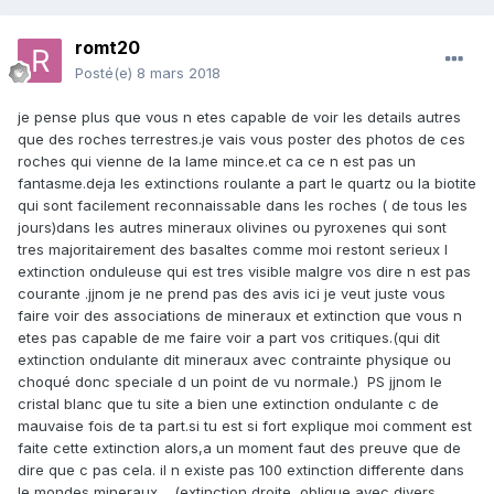
romt20
Posté(e)
8 mars 2018
je pense plus que vous n etes capable de voir les details autres
que des roches terrestres.je vais vous poster des photos de ces
roches qui vienne de la lame mince.et ca ce n est pas un
fantasme.deja les extinctions roulante a part le quartz ou la biotite
qui sont facilement reconnaissable dans les roches ( de tous les
jours)dans les autres mineraux olivines ou pyroxenes qui sont
tres majoritairement des basaltes comme moi restont serieux l
extinction onduleuse qui est tres visible malgre vos dire n est pas
courante .jjnom je ne prend pas des avis ici je veut juste vous
faire voir des associations de mineraux et extinction que vous n
etes pas capable de me faire voir a part vos critiques.(qui dit
extinction ondulante dit mineraux avec contrainte physique ou
choqué donc speciale d un point de vu normale.) PS jjnom le
cristal blanc que tu site a bien une extinction ondulante c de
mauvaise fois de ta part.si tu est si fort explique moi comment est
faite cette extinction alors,a un moment faut des preuve que de
dire que c pas cela. il n existe pas 100 extinction differente dans
le mondes mineraux. (extinction droite, oblique avec divers