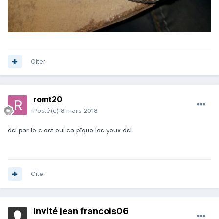
Citer
romt20
Posté(e)
8 mars 2018
dsl par le c est oui ca pîque les yeux dsl
Citer
Invité jean francois06