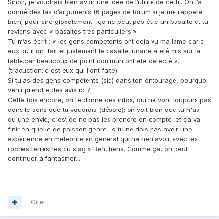
Sinon, je voudrais bien avoir une idée de l’utilité de ce fil. On t’a
donné des tas d’arguments (6 pages de forum si je me rappelle
bien) pour dire globalement : ça ne peut pas être un basalte et tu
reviens avec « basaltes très particuliers »
Tu m’as écrit : « les gens competents ont deja vu ma lame car c
eux qu il ont fait et justement le basalte lunaire a eté mis sur la
table.car beaucoup de point commun ont eté detecté ».
(traduction: c'est eux qui l'ont faite).
Si tu as des gens compétents (sic) dans ton entourage, pourquoi
venir prendre des avis ici ?
Cette fois encore, on te donne des infos, qui ne vont toujours pas
dans le sens que tu voudrais (désolé); on voit bien que tu n'as
qu'une envie, c'est de ne pas les prendre en compte et ça va
finir en queue de poisson genre : « tu ne dois pas avoir une
experience en meteorite en general qui na rien avoir avec les
roches terrestres ou slag » Ben, tiens. Comme ça, on peut
continuer à fantasmer...
Citer