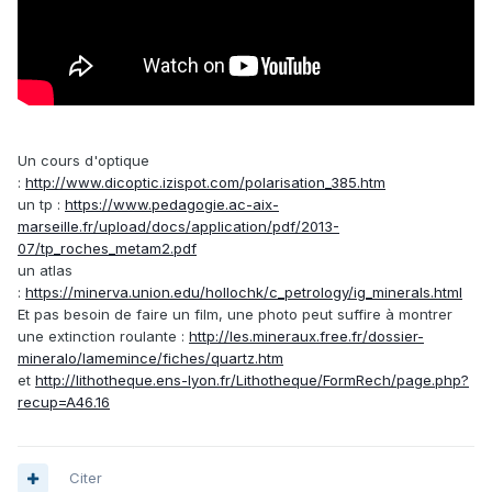
Un cours d'optique
:
http://www.dicoptic.izispot.com/polarisation_385.htm
un tp :
https://www.pedagogie.ac-aix-
marseille.fr/upload/docs/application/pdf/2013-
07/tp_roches_metam2.pdf
un atlas
:
https://minerva.union.edu/hollochk/c_petrology/ig_minerals.html
Et pas besoin de faire un film, une photo peut suffire à montrer
une extinction roulante :
http://les.mineraux.free.fr/dossier-
mineralo/lamemince/fiches/quartz.htm
et
http://lithotheque.ens-lyon.fr/Lithotheque/FormRech/page.php?
recup=A46.16
Citer