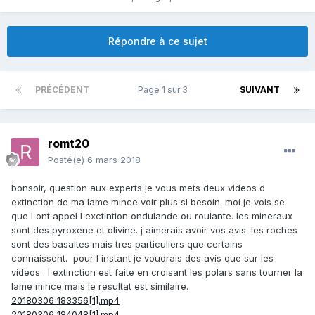
Répondre à ce sujet
PRÉCÉDENT
Page 1 sur 3
SUIVANT
romt20
Posté(e)
6 mars 2018
bonsoir, question aux experts je vous mets deux videos d
extinction de ma lame mince voir plus si besoin. moi je vois se
que l ont appel l exctintion ondulande ou roulante. les mineraux
sont des pyroxene et olivine. j aimerais avoir vos avis. les roches
sont des basaltes mais tres particuliers que certains
connaissent. pour l instant je voudrais des avis que sur les
videos . l extinction est faite en croisant les polars sans tourner la
lame mince mais le resultat est similaire.
20180306_183356[1].mp4
20180306_184048[1].mp4