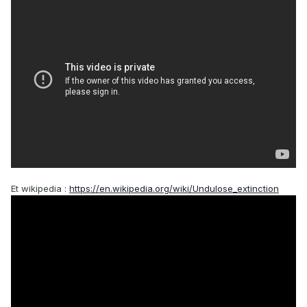
Et wikipedia :
https://en.wikipedia.org/wiki/Undulose_extinction