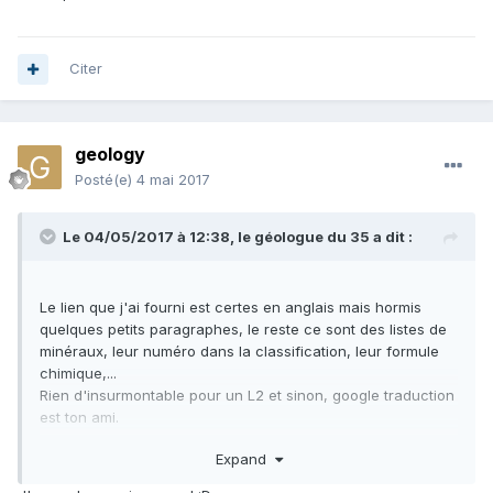
Citer
geology
Posté(e)
4 mai 2017
Le 04/05/2017 à 12:38,
le géologue du 35
a dit :
Le lien que j'ai fourni est certes en anglais mais hormis
quelques petits paragraphes, le reste ce sont des listes de
minéraux, leur numéro dans la classification, leur formule
chimique,...
Rien d'insurmontable pour un L2 et sinon, google traduction
est ton ami.
Expand
Des fiches individuelles existent pour les descriptions
d'espèces minérales. Dans ces fiches, leur classification