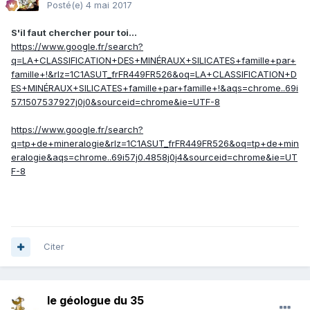
Posté(e)
4 mai 2017
S'il faut chercher pour toi...
https://www.google.fr/search?
q=LA+CLASSIFICATION+DES+MINÉRAUX+SILICATES+famille+par+
famille+!&rlz=1C1ASUT_frFR449FR526&oq=LA+CLASSIFICATION+D
ES+MINÉRAUX+SILICATES+famille+par+famille+!&aqs=chrome..69i
57.1507537927j0j0&sourceid=chrome&ie=UTF-8
https://www.google.fr/search?
q=tp+de+mineralogie&rlz=1C1ASUT_frFR449FR526&oq=tp+de+min
eralogie&aqs=chrome..69i57j0.4858j0j4&sourceid=chrome&ie=UT
F-8
Citer
le géologue du 35