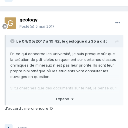
geology
Posté(e)
5 mai 2017
Le 04/05/2017 à 19:42,
le géologue du 35
a dit :
En ce qui concerne les université, je suis presque sûr que
la création de pdf ciblés uniquement sur certaines classes
chimiques de minéraux n'est pas leur priorité. Ils sont leur
propre bibliothèque où les étudiants vont consulter les
ouvrages en question.
Si tu cherches que des documents sur le net, je pense qu'il
va falloir que tu réunisses toi-même les informations qui
Expand
t'intéressent et pourquoi pas créer tes propres pdf.
Là tu recherches quelque chose de très spécifique. Si ça
d'accord , merci encore :D
avait été des pdf sur des notions plus générales (géol
structurale, tectonique, sédimentologie,...) là oui on aurait
pu te reconduire vers quelques pdf.