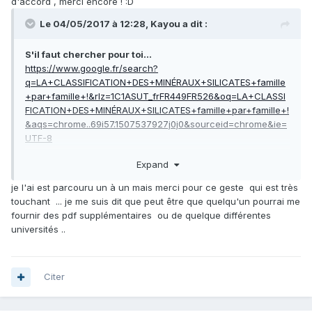
d'accord , merci encore ! :D
(selon Strunz toujours) y figure. Au mieux il faudrait
reprendre la liste des minéraux dans mon lien et ensuite
Le 04/05/2017 à 12:28,
Kayou
a dit :
télécharger ailleurs (plusieurs sites proposent ces fiches
minéralogiques) les fiches correspondantes.
S'il faut chercher pour toi...
https://www.google.fr/search?
q=LA+CLASSIFICATION+DES+MINÉRAUX+SILICATES+famille
+par+famille+!&rlz=1C1ASUT_frFR449FR526&oq=LA+CLASSI
FICATION+DES+MINÉRAUX+SILICATES+famille+par+famille+!
&aqs=chrome..69i57.1507537927j0j0&sourceid=chrome&ie=
UTF-8
Expand
https://www.google.fr/search?
q=tp+de+mineralogie&rlz=1C1ASUT_frFR449FR526&oq=tp+d
je l'ai est parcouru un à un mais merci pour ce geste qui est très
e+mineralogie&aqs=chrome..69i57j0.4858j0j4&sourceid=chr
touchant ... je me suis dit que peut être que quelqu'un pourrai me
ome&ie=UTF-8
fournir des pdf supplémentaires ou de quelque différentes
universités ..
Citer