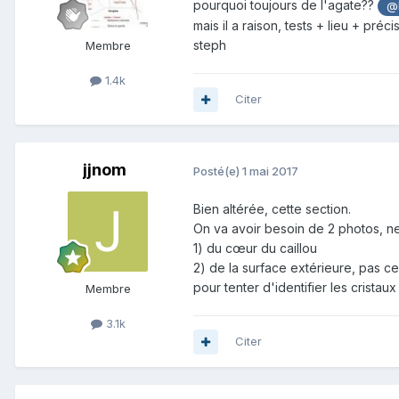
pourquoi toujours de l'agate??
@l
mais il a raison, tests + lieu + préci
steph
Membre
1.4k
Citer
jjnom
Posté(e)
1 mai 2017
Bien altérée, cette section.
On va avoir besoin de 2 photos, ne
1) du cœur du caillou
2) de la surface extérieure, pas cel
pour tenter d'identifier les cristau
Membre
3.1k
Citer