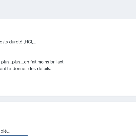
ests dureté ,HCl,...
us...plus....en fait moins brillant .
ment te donner des détails.
olé...