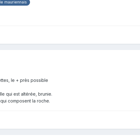
e mauriennais
s
ttes, le + près possible
le qui est altérée, brunie.
x qui composent la roche.