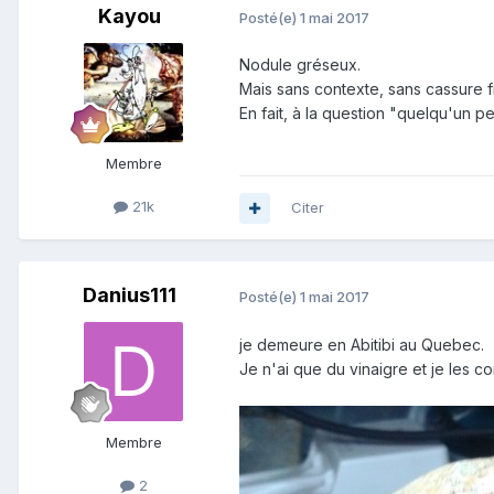
Kayou
Posté(e)
1 mai 2017
Nodule gréseux.
Mais sans contexte, sans cassure fr
En fait, à la question "quelqu'un pe
Membre
21k
Citer
Danius111
Posté(e)
1 mai 2017
je demeure en Abitibi au Quebec.
Je n'ai que du vinaigre et je les
Membre
2