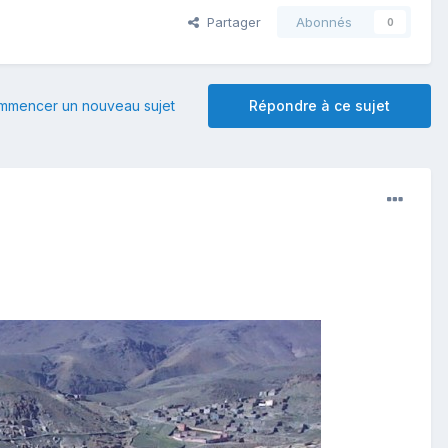
Partager
Abonnés
0
mmencer un nouveau sujet
Répondre à ce sujet