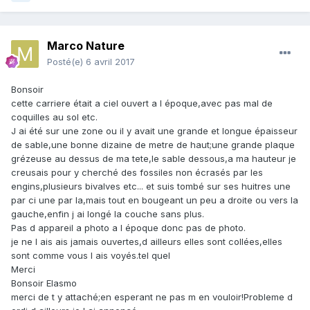
Marco Nature
Posté(e)
6 avril 2017
Bonsoir
cette carriere était a ciel ouvert a l époque,avec pas mal de
coquilles au sol etc.
J ai été sur une zone ou il y avait une grande et longue épaisseur
de sable,une bonne dizaine de metre de haut;une grande plaque
grézeuse au dessus de ma tete,le sable dessous,a ma hauteur je
creusais pour y cherché des fossiles non écrasés par les
engins,plusieurs bivalves etc... et suis tombé sur ses huitres une
par ci une par la,mais tout en bougeant un peu a droite ou vers la
gauche,enfin j ai longé la couche sans plus.
Pas d appareil a photo a l époque donc pas de photo.
je ne l ais ais jamais ouvertes,d ailleurs elles sont collées,elles
sont comme vous l ais voyés.tel quel
Merci
Bonsoir Elasmo
merci de t y attaché;en esperant ne pas m en vouloir!Probleme d