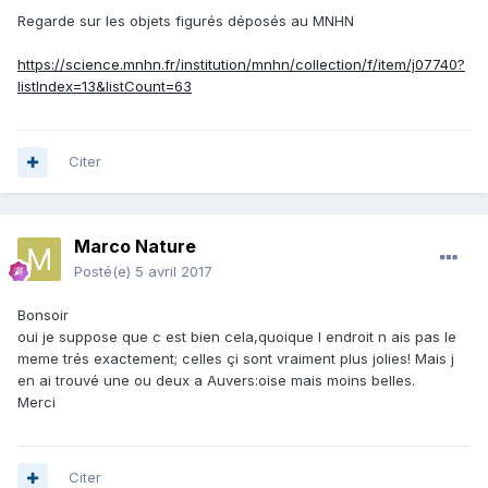
Regarde sur les objets figurés déposés au MNHN
https://science.mnhn.fr/institution/mnhn/collection/f/item/j07740?
listIndex=13&listCount=63
Citer
Marco Nature
Posté(e)
5 avril 2017
Bonsoir
oui je suppose que c est bien cela,quoique l endroit n ais pas le
meme trés exactement; celles çi sont vraiment plus jolies! Mais j
en ai trouvé une ou deux a Auvers:oise mais moins belles.
Merci
Citer