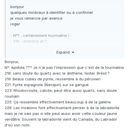
bonjour
quelques minéraux à identifier ou à confirmer
je vous remercie par avance
roger
- N°? , certainement tourmaline !..
- 218 - disthène et ?..
- 219 , pyrite mais avec des gros cubes ( celle ci ci porte
Expand
t'elle un nom ) , provenance ?
- 221 pyrite et ?
Bonjour,
- 223 ?
N?: épidote ??? Je n'ai pas l'impression que c'est de la tourmaline
- 224 , quartz fumé , provenance?
218: sans doute du quartz avec le disthène, tester. Brésil ?
- 225 , je pense qu'il s'agite d'un gros bloc de galène ( 10
219: Beaux cubes de pyrite, ressemble à du péruvien
Kg) !..
221: Pyrite espagnole (Navajun) sur sa gangue
- 226 , certainement labradorite , provenance?
223: Rhodocrosite, calcite, peut-être aussi quartz, sans doute
roumain
225: Ça ressemble effectivement beaucoup à de la galène
226: Les irisations font effectivement penser à de la labradorite
mais je ne sais pas si elle peut aussi avoir cette couleur jaune
verdâtre. Souvent la labradorite vient du Canada, du Labrador
d'où son nom.