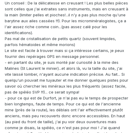
Un conseil : De la délicatesse en creusant ! Les plus belles pièces
sont celles que j'ai extraites sans instruments, mais en creusant à
la main (limiter pelles et pioches!...il n'y a pas plus moche qu'une
barytine aux ailes cassées !!!). Pour les microminéralogistes, ça a
l'air assez riche comme coin...(pas assez calé pour les
identifications).
Pas mal de cristallisation de petits quartz (souvent limpides,
parfois hématoides et même morions)
Le site est facile à trouver mais si ça intéresse certains, je peux
fournir des repérages GPS en message personnel.
- en partant du site, je suis monté par curiosité à la mine des
Malines (St Laurent le minier)...et alors là, vu la taille du site, j'ai
vite laissé tomber, n'ayant aucune indication précise. Au fait... Si
quelqu'un pouvait me tuyauter et me donner quelques pistes pour
savoir où chercher les minéraux les plus fréquents (assez facile,
pas de spéléo SVP !!!)... ce serait sympa!
- pour ce qui est de Durfort, je n'ai pas eu le temps de prospecter
bien longtemps, faute de temps. Pour ce qui est de l'ancienne
mine (près de la route), les déblais ont l'air effectivement plutôt
anciens, mais peu recouverts donc encore accessibles. En haut
(au pied du front de taille), j'ai pu voir deux ouvertures mais
comme je disais, la spéléo, ce n'est pas pour moi ! J'ai quand