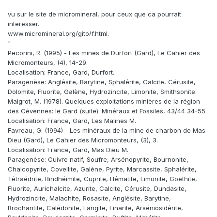
vu sur le site de micromineral, pour ceux que ca pourrait
interesser.
www.micromineral.org/gito/f.html.
"
Pecorini, R. (1995) - Les mines de Durfort (Gard), Le Cahier des
Micromonteurs, (4), 14-29.
Localisation: France, Gard, Durfort.
Paragenèse: Anglésite, Barytine, Sphalérite, Calcite, Cérusite,
Dolomite, Fluorite, Galène, Hydrozincite, Limonite, Smithsonite.
Maigrot, M. (1978). Quelques exploitations minières de la région
des Cévennes: le Gard (suite). Minéraux et Fossiles, 43/44 34-55.
Localisation: France, Gard, Les Malines M.
Favreau, G. (1994) - Les minéraux de la mine de charbon de Mas
Dieu (Gard), Le Cahier des Micromonteurs, (3), 3.
Localisation: France, Gard, Mas Dieu M.
Paragenèse: Cuivre natif, Soufre, Arsénopyrite, Bournonite,
Chalcopyrite, Covellite, Galène, Pyrite, Marcassite, Sphalérite,
Tétraédrite, Bindhéimite, Cuprite, Hématite, Limonite, Goethite,
Fluorite, Aurichalcite, Azurite, Calcite, Cérusite, Dundasite,
Hydrozincite, Malachite, Rosasite, Anglésite, Barytine,
Brochantite, Calédonite, Langite, Linarite, Arséniosidérite,