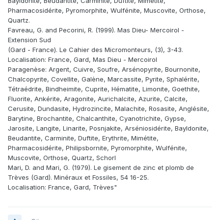
Bayldonite, Beudantite, Carminite, Duftite, Mimétite,
Pharmacosidérite, Pyromorphite, Wulfénite, Muscovite, Orthose,
Quartz.
Favreau, G. and Pecorini, R. (1999). Mas Dieu- Mercoirol -
Extension Sud
(Gard - France). Le Cahier des Micromonteurs, (3), 3-43.
Localisation: France, Gard, Mas Dieu - Mercoirol
Paragenèse: Argent, Cuivre, Soufre, Arsénopyrite, Bournonite,
Chalcopyrite, Covellite, Galène, Marcassite, Pyrite, Sphalérite,
Tétraédrite, Bindheimite, Cuprite, Hématite, Limonite, Goethite,
Fluorite, Ankérite, Aragonite, Aurichalcite, Azurite, Calcite,
Cerusite, Dundasite, Hydrozincite, Malachite, Rosasite, Anglésite,
Barytine, Brochantite, Chalcanthite, Cyanotrichite, Gypse,
Jarosite, Langite, Linarite, Posnjakite, Arséniosidérite, Bayldonite,
Beudantite, Carminite, Duftite, Erythrite, Mimétite,
Pharmacosidérite, Philipsbornite, Pyromorphite, Wulfénite,
Muscovite, Orthose, Quartz, Schorl
Mari, D. and Mari, G. (1979). Le gisement de zinc et plomb de
Trèves (Gard). Minéraux et Fossiles, 54 16-25.
Localisation: France, Gard, Trèves"