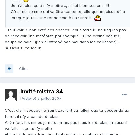
Je n'ai plus qu'à m'y mettre..., si j'ai bien compris...!!!
C'est ma femme qui va être contente, elle qui angoisse déja
lorsque je fais une rando solo à l'air libre!!!
Il faut voir le bon coté des choses : sous terre tu ne risques pas
de recevoir une météorite par exemple. Tu ne crains pas les
coups de soleil (j'en ai attrapé pas mal dans les caillasses)....
le sablais :coucou!:
Citer
Invité mistral34
Posté(e)
9 juillet 2007
C'est clair :coucou!: a Saint Laurent va falloir que tu descende au
fond , il n'y a pas de deblais.
A Durfort, les mines je ne connais pas mais les deblais la aussi il
va falloir que tu t'y mette.
Et oui , si tu veux trouver il faut remuer du deblais et remuer