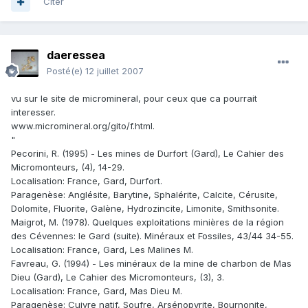
Citer
daeressea
Posté(e)
12 juillet 2007
vu sur le site de micromineral, pour ceux que ca pourrait
interesser.
www.micromineral.org/gito/f.html.
"
Pecorini, R. (1995) - Les mines de Durfort (Gard), Le Cahier des
Micromonteurs, (4), 14-29.
Localisation: France, Gard, Durfort.
Paragenèse: Anglésite, Barytine, Sphalérite, Calcite, Cérusite,
Dolomite, Fluorite, Galène, Hydrozincite, Limonite, Smithsonite.
Maigrot, M. (1978). Quelques exploitations minières de la région
des Cévennes: le Gard (suite). Minéraux et Fossiles, 43/44 34-55.
Localisation: France, Gard, Les Malines M.
Favreau, G. (1994) - Les minéraux de la mine de charbon de Mas
Dieu (Gard), Le Cahier des Micromonteurs, (3), 3.
Localisation: France, Gard, Mas Dieu M.
Paragenèse: Cuivre natif, Soufre, Arsénopyrite, Bournonite,