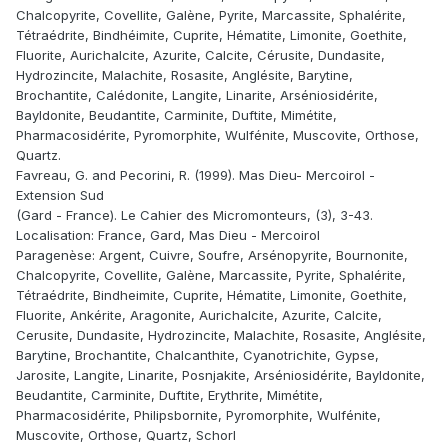
Chalcopyrite, Covellite, Galène, Pyrite, Marcassite, Sphalérite,
Tétraédrite, Bindhéimite, Cuprite, Hématite, Limonite, Goethite,
Fluorite, Aurichalcite, Azurite, Calcite, Cérusite, Dundasite,
Hydrozincite, Malachite, Rosasite, Anglésite, Barytine,
Brochantite, Calédonite, Langite, Linarite, Arséniosidérite,
Bayldonite, Beudantite, Carminite, Duftite, Mimétite,
Pharmacosidérite, Pyromorphite, Wulfénite, Muscovite, Orthose,
Quartz.
Favreau, G. and Pecorini, R. (1999). Mas Dieu- Mercoirol -
Extension Sud
(Gard - France). Le Cahier des Micromonteurs, (3), 3-43.
Localisation: France, Gard, Mas Dieu - Mercoirol
Paragenèse: Argent, Cuivre, Soufre, Arsénopyrite, Bournonite,
Chalcopyrite, Covellite, Galène, Marcassite, Pyrite, Sphalérite,
Tétraédrite, Bindheimite, Cuprite, Hématite, Limonite, Goethite,
Fluorite, Ankérite, Aragonite, Aurichalcite, Azurite, Calcite,
Cerusite, Dundasite, Hydrozincite, Malachite, Rosasite, Anglésite,
Barytine, Brochantite, Chalcanthite, Cyanotrichite, Gypse,
Jarosite, Langite, Linarite, Posnjakite, Arséniosidérite, Bayldonite,
Beudantite, Carminite, Duftite, Erythrite, Mimétite,
Pharmacosidérite, Philipsbornite, Pyromorphite, Wulfénite,
Muscovite, Orthose, Quartz, Schorl