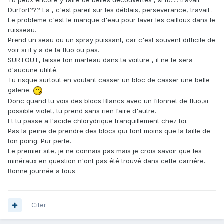
Tu peux encore y faire de belles découvertes , si tu..... travail.
Durfort??? La , c'est pareil sur les déblais, perseverance, travail .
Le probleme c'est le manque d'eau pour laver les cailloux dans le
ruisseau.
Prend un seau ou un spray puissant, car c'est souvent difficile de
voir si il y a de la fluo ou pas.
SURTOUT, laisse ton marteau dans ta voiture , il ne te sera
d'aucune utilité.
Tu risque surtout en voulant casser un bloc de casser une belle
galene.
Donc quand tu vois des blocs Blancs avec un filonnet de fluo,si
possible violet, tu prend sans rien faire d'autre.
Et tu passe a l'acide chlorydrique tranquillement chez toi.
Pas la peine de prendre des blocs qui font moins que la taille de
ton poing. Pur perte.
Le premier site, je ne connais pas mais je crois savoir que les
minéraux en question n'ont pas été trouvé dans cette carriére.
Bonne journée a tous
Citer